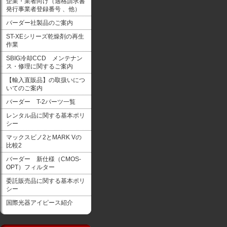
企業・業者向け（適格請求書
発行事業者登録番号 、他）
バーダー社製品のご案内
ST-XEシリーズ乾燥剤の再生
作業
SBIG冷却CCD メンテナン
ス・修理に関するご案内
【輸入直販品】の取扱いにつ
いてのご案内
バーダー T-2パーツ一覧
レンタル品に関する基本ポリ
シー
マックスビノ2とMARK Vの
比較2
バーダー 新仕様（CMOS-
OPT）フィルター
委託販売品に関する基本ポリ
シー
国際光器アイピース紹介