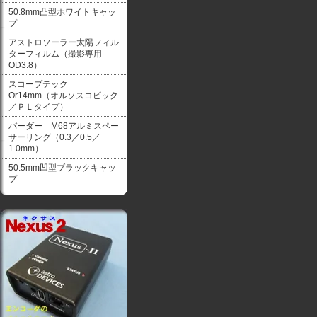
50.8mm凸型ホワイトキャッ
プ
アストロソーラー太陽フィル
ターフィルム（撮影専用
OD3.8）
スコープテック
Or14mm（オルソスコピック
／ＰＬタイプ）
バーダー M68アルミスペー
サーリング（0.3／0.5／
1.0mm）
50.5mm凹型ブラックキャッ
プ