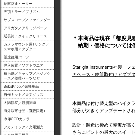
結露防止ヒーター
天頂ミラー／プリズム
サブスコープ／ファインダー
アリガタ／アリミゾパーツ
延長筒／クイックリリース
＊本商品は現在「都度見
カメラマウント用Tリング／
納期・価格については個
スマホ用アダプター
望遠鏡用パーツ
導入装置／ソフトウエア
Starlight Instrument
植毛紙／キャップ／ネジ／ケ
＊ベース・鏡筒取付けアダプター
ース／修理パーツなど
BobsKnob／光軸用品
自作キット／天文グッズ
太陽観察／観測関連
本商品は付け替え型のハイク
部分が大きくアップデートさ
海外取寄せ品（直販限定）
冷却CCDカメラ
設計・製造は極めて精度が高く、jav
アカデミック／光電測光
さらにピントの最大のスイート