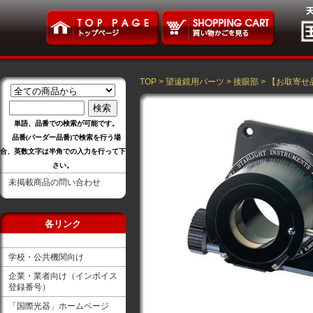
TOP
>
望遠鏡用パーツ
>
接眼部
>
【お取寄せ
単語、品番での検索が可能です。
品番(バーダー品番)で検索を行う場
合、英数文字は半角での入力を行って下
さい。
未掲載商品の問い合わせ
各リンク
学校・公共機関向け
企業・業者向け（インボイス
登録番号）
「国際光器」ホームページ