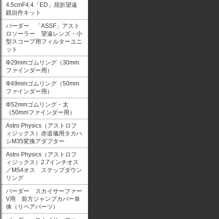
4.5cmF4.4「ED」屈折望遠
鏡自作キット
バーダー 「ASSF」アスト
ロソーラー 望遠レンズ・小
型スコープ用フィルターユニ
ット
Φ29mmゴムリング（30mm
ファインダー用）
Φ49mmゴムリング（50mm
ファインダー用）
Φ52mmゴムリング・太
（50mmファインダー用）
Astro Physics（アストロフ
ィジックス）赤道儀用タカハ
シM35変換アダプター
Astro Physics（アストロフ
ィジックス）2.7インチオス
／M54オス ステップダウン
リング
バーダー スカイサーファー
V用 前方ジャンプカバー単
体（リペアパーツ）