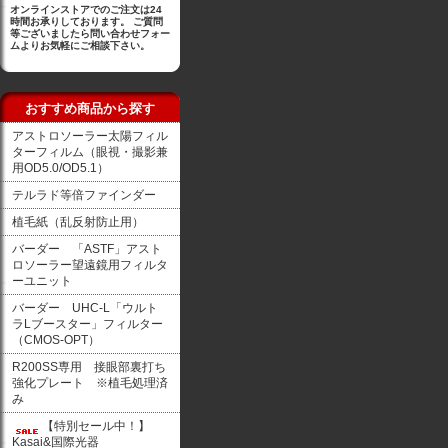
オンラインストアでのご注文は24
時間お承りしております。 ご質問
等ございましたら問い合わせフォー
ムよりお気軽にご相談下さい。
おすすめ商品から探す
アストロソーラー太陽フィル
ターフィルム（眼視・撮影兼
用OD5.0/OD5.1）
テルラド等倍ファインダー
植毛紙（乱反射防止用）
バーダー 「ASTF」アスト
ロソーラー望遠鏡用フィルタ
ーユニット
バーダー UHC-L「ウルト
ラLブースター」フィルター
（CMOS-OPT）
R200SS専用 接眼部裏打ち
強化プレート ※植毛処理済
み
【特別セール中！】
Kasai&国際光器