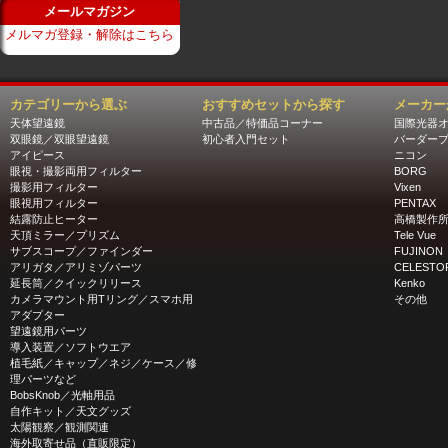
メールマガジン
メルマガ登録・解除はこちら
カテゴリーから選ぶ
おすすめセットから探す
メーカー
天体望遠鏡
中古品／特価品コーナー
国際光器
双眼鏡／双眼望遠鏡
初心者入門セット
バーダー
アイピース
ニコン
眼視・撮影両用フィルター
BORG
撮影用フィルター
Vixen
眼視用フィルター
PENTAX
結露防止ヒーター
高橋製作
天頂ミラー／プリズム
Tele Vue
サブスコープ／ファインダー
FUJINON
アリガタ／アリミゾパーツ
CELESTO
延長筒／クイックリリース
Kenko
カメラマウント用Tリング／スマホ用
その他
アダプター
望遠鏡用パーツ
導入装置／ソフトウエア
植毛紙／キャップ／ネジ／ケース／修
理パーツなど
BobsKnob／光軸用品
自作キット／天文グッズ
太陽観察／観測関連
海外取寄せ品（直販限定）