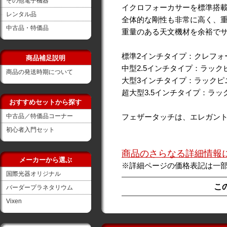
その他電子機器
イクロフォーカサーを標準搭
レンタル品
全体的な剛性も非常に高く、重
中古品・特価品
重量のある天文機材を余裕で
標準2インチタイプ：クレフォ
商品補足説明
中型2.5インチタイプ：ラック
商品の発送時期について
大型3インチタイプ：ラックピ
超大型3.5インチタイプ：ラッ
おすすめセットから探す
中古品／特価品コーナー
フェザータッチは、エレガン
初心者入門セット
商品のさらなる詳細情報
メーカーから選ぶ
※詳細ページの価格表記は一
国際光器オリジナル
こ
バーダープラネタリウム
Vixen