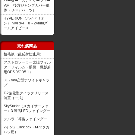
バーダー スカイサーファー
V用 後方ジャンプカバー単
体（リペアパーツ）
HYPERION（ハイペリオ
ン） MARK4 8～24mmズ
ームアイピース
売れ筋商品
植毛紙（乱反射防止用）
アストロソーラー太陽フィル
ターフィルム（眼視・撮影兼
用OD5.0/OD5.1）
31.7mm凸型ホワイトキャッ
プ
T-2強化型クイックリリース
装置（一式）
SkySurfer（スカイサーファ
ー）3 等倍LEDファインダー
テルラド等倍ファインダー
2インチClicklock（M72タカ
ハシ用）