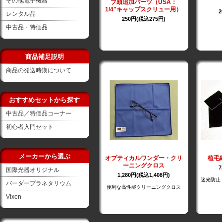
その他電子機器
ブ頭追加パーツ（USA：
1/4"キャップスクリュー用）
レンタル品
250円(税込275円)
中古品・特価品
商品補足説明
商品の発送時期について
おすすめセットから探す
中古品／特価品コーナー
初心者入門セット
メーカーから選ぶ
オプティカルワンダー・クリ
植毛
ーニングクロス
国際光器オリジナル
1,280円(税込1,408円)
迷光防止
バーダープラネタリウム
便利な高性能クリーニングクロス
Vixen