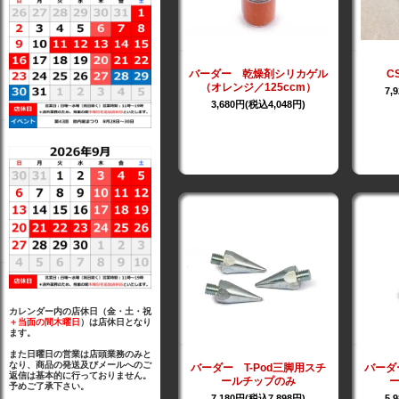
バーダー 乾燥剤シリカゲル
C
（オレンジ／125ccm）
7,
3,680円(税込4,048円)
カレンダー内の店休日（金・土・祝
＋当面の間木曜日
）は店休日となり
ます。
また日曜日の営業は店頭業務のみと
なり、商品の発送及びメールへのご
バーダー T-Pod三脚用スチ
バーダ
返信は基本的に行っておりません。
ールチップのみ
予めご了承下さい。
7,180円(税込7,898円)
5,