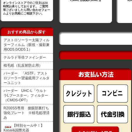
オンラインストアでのご注文は24
時間お承りしております。 ご質問
等ございましたら問い合わせフォー
ムよりお気軽にご相談下さい。
おすすめ商品から探す
アストロソーラー太陽フィル
ターフィルム（眼視・撮影兼
用OD5.0/OD5.1）
テルラド等倍ファインダー
植毛紙（乱反射防止用）
バーダー 「ASTF」アスト
ロソーラー望遠鏡用フィルタ
ーユニット
バーダー UHC-L「ウルト
ラLブースター」フィルター
（CMOS-OPT）
R200SS専用 接眼部裏打ち
強化プレート ※植毛処理済
み
【特別セール中！】
Kasai&国際光器