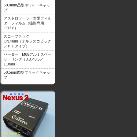
50.8mm凸型ホワイトキャッ
プ
アストロソーラー太陽フィル
ターフィルム（撮影専用
OD3.8）
スコープテック
Or14mm（オルソスコピック
／ＰＬタイプ）
バーダー M68アルミスペー
サーリング（0.3／0.5／
1.0mm）
50.5mm凹型ブラックキャッ
プ