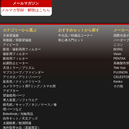
メールマガジン
メルマガ登録・解除はこちら
カテゴリーから選ぶ
おすすめセットから探す
メーカー
天体望遠鏡
中古品／特価品コーナー
国際光器
双眼鏡／双眼望遠鏡
初心者入門セット
バーダー
アイピース
ニコン
眼視・撮影両用フィルター
BORG
撮影用フィルター
Vixen
眼視用フィルター
PENTAX
結露防止ヒーター
高橋製作
天頂ミラー／プリズム
Tele Vue
サブスコープ／ファインダー
FUJINON
アリガタ／アリミゾパーツ
CELESTO
延長筒／クイックリリース
Kenko
カメラマウント用Tリング／スマホ用
その他
アダプター
望遠鏡用パーツ
導入装置／ソフトウエア
植毛紙／キャップ／ネジ／ケース／修
理パーツなど
BobsKnob／光軸用品
自作キット／天文グッズ
太陽観察／観測関連
海外取寄せ品（直販限定）