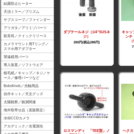
結露防止ヒーター
天頂ミラー／プリズム
サブスコープ／ファインダー
アリガタ／アリミゾパーツ
ダブテールネジ（1/4"SUSネ
キャッ
延長筒／クイックリリース
ジ）
ンチ
（
260円(税込286円)
カメラマウント用Tリング／
スマホ用アダプター
望遠鏡用パーツ
導入装置／ソフトウエア
植毛紙／キャップ／ネジ／ケ
ース／修理パーツなど
BobsKnob／光軸用品
自作キット／天文グッズ
太陽観察／観測関連
海外取寄せ品（直販限定）
冷却CCDカメラ
アカデミック／光電測光
ロスマンディ 「TEE型」ノ
ヘクス