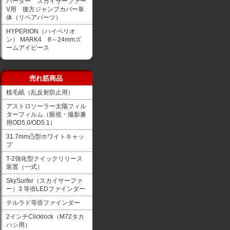
バーダー スカイサーファー
V用 後方ジャンプカバー単
体（リペアパーツ）
HYPERION（ハイペリオ
ン） MARK4 8～24mmズ
ームアイピース
売れ筋商品
植毛紙（乱反射防止用）
アストロソーラー太陽フィル
ターフィルム（眼視・撮影兼
用OD5.0/OD5.1）
31.7mm凸型ホワイトキャッ
プ
T-2強化型クイックリリース
装置（一式）
SkySurfer（スカイサーファ
ー）3 等倍LEDファインダー
テルラド等倍ファインダー
2インチClicklock（M72タカ
ハシ用）