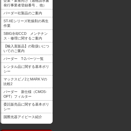
企業・業者向け（適格請求書
発行事業者登録番号 、他）
バーダー社製品のご案内
ST-XEシリーズ乾燥剤の再生
作業
SBIG冷却CCD メンテナン
ス・修理に関するご案内
【輸入直販品】の取扱いにつ
いてのご案内
バーダー T-2パーツ一覧
レンタル品に関する基本ポリ
シー
マックスビノ2とMARK Vの
比較2
バーダー 新仕様（CMOS-
OPT）フィルター
委託販売品に関する基本ポリ
シー
国際光器アイピース紹介