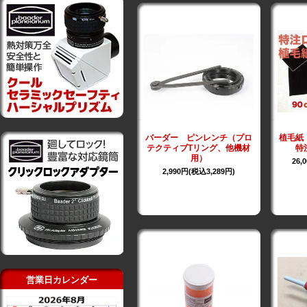
バーダー ピンレンチ（プロ
植毛紙
テクティブTリング、他機材
特
用）
26,
2,990円(税込3,289円)
営業日カレンダー