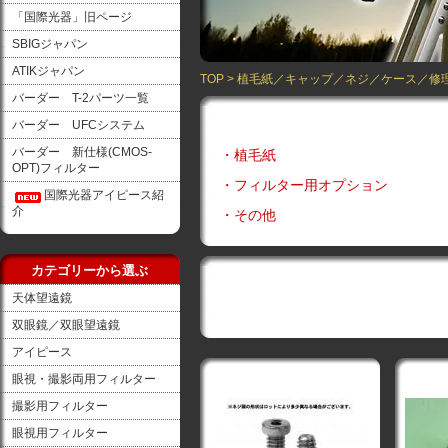
「国際光器」旧ページ
SBIGジャパン
ATIKジャパン
TOP
>
植毛紙／キャップ／ネジ／ケース／修
バーダー T-2パーツ一覧
バーダー UFCシステム
バーダー 新仕様(CMOS-
・植毛紙
OPT)フィルター
・フィルター用オプション
国際光器アイピース紹
介
・その他
カテゴリーから選ぶ
天体望遠鏡
双眼鏡／双眼望遠鏡
アイピース
眼視・撮影両用フィルター
撮影用フィルター
眼視用フィルター