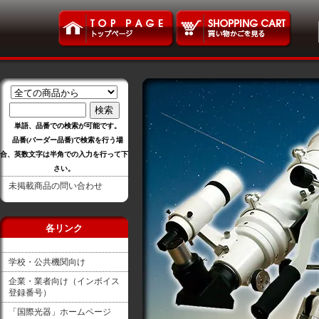
単語、品番での検索が可能です。
品番(バーダー品番)で検索を行う場
合、英数文字は半角での入力を行って下
さい。
未掲載商品の問い合わせ
各リンク
学校・公共機関向け
企業・業者向け（インボイス
登録番号）
「国際光器」ホームページ