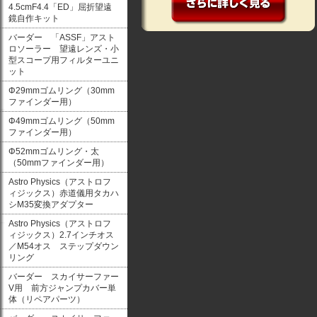
4.5cmF4.4「ED」屈折望遠
鏡自作キット
バーダー 「ASSF」アスト
ロソーラー 望遠レンズ・小
型スコープ用フィルターユニ
ット
Φ29mmゴムリング（30mm
ファインダー用）
Φ49mmゴムリング（50mm
ファインダー用）
Φ52mmゴムリング・太
（50mmファインダー用）
Astro Physics（アストロフ
ィジックス）赤道儀用タカハ
シM35変換アダプター
Astro Physics（アストロフ
ィジックス）2.7インチオス
／M54オス ステップダウン
リング
バーダー スカイサーファー
V用 前方ジャンプカバー単
体（リペアパーツ）