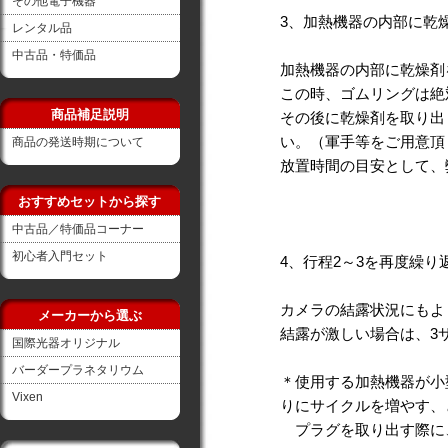
その他電子機器
3、加熱機器の内部に乾
レンタル品
中古品・特価品
加熱機器の内部に乾燥剤
この時、ゴムリングは絶
商品補足説明
その後に乾燥剤を取り出
い。（軍手等をご用意頂
商品の発送時期について
放置時間の目安として、
おすすめセットから探す
中古品／特価品コーナー
初心者入門セット
4、行程2～3を再度繰り
カメラの結露状況にもよ
メーカーから選ぶ
結露が激しい場合は、3
国際光器オリジナル
バーダープラネタリウム
＊使用する加熱機器が小
Vixen
りにサイクルを増やす、
プラグを取り出す際に