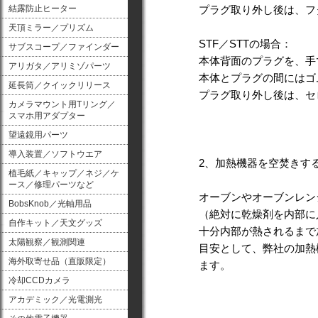
結露防止ヒーター
プラグ取り外し後は、フ
天頂ミラー／プリズム
STF／STTの場合：
サブスコープ／ファインダー
本体背面のプラグを、手
アリガタ／アリミゾパーツ
本体とプラグの間にはゴ
延長筒／クイックリリース
プラグ取り外し後は、セ
カメラマウント用Tリング／
スマホ用アダプター
望遠鏡用パーツ
導入装置／ソフトウエア
2、加熱機器を空焚きす
植毛紙／キャップ／ネジ／ケ
ース／修理パーツなど
オーブンやオーブンレン
BobsKnob／光軸用品
（絶対に乾燥剤を内部に
自作キット／天文グッズ
十分内部が熱されるまで
太陽観察／観測関連
目安として、弊社の加熱
海外取寄せ品（直販限定）
ます。
冷却CCDカメラ
アカデミック／光電測光