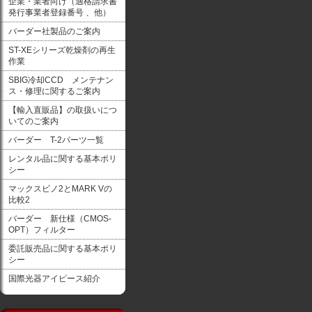
企業・業者向け（適格請求書
発行事業者登録番号 、他）
バーダー社製品のご案内
ST-XEシリーズ乾燥剤の再生
作業
SBIG冷却CCD メンテナン
ス・修理に関するご案内
【輸入直販品】の取扱いにつ
いてのご案内
バーダー T-2パーツ一覧
レンタル品に関する基本ポリ
シー
マックスビノ2とMARK Vの
比較2
バーダー 新仕様（CMOS-
OPT）フィルター
委託販売品に関する基本ポリ
シー
国際光器アイピース紹介