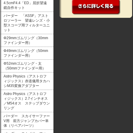
4.5cmF4.4「ED」屈折望遠
鏡自作キット
バーダー 「ASSF」アスト
ロソーラー 望遠レンズ・小
型スコープ用フィルターユニ
ット
Φ29mmゴムリング（30mm
ファインダー用）
Φ49mmゴムリング（50mm
ファインダー用）
Φ52mmゴムリング・太
（50mmファインダー用）
Astro Physics（アストロフ
ィジックス）赤道儀用タカハ
シM35変換アダプター
Astro Physics（アストロフ
ィジックス）2.7インチオス
／M54オス ステップダウン
リング
バーダー スカイサーファー
V用 前方ジャンプカバー単
体（リペアパーツ）