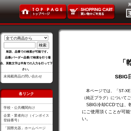
単語、品番での検索が可能です。
品番(バーダー品番)で検索を行う場
「
合、英数文字は半角での入力を行って下
さい。
SBI
未掲載商品の問い合わせ
本ページでは、「ST-XE
各リンク
（純正プラグ）についてご
SBIG冷却CCDでは
学校・公共機関向け
にご使用頂くことが可能
企業・業者向け（インボイス
い。
登録番号）
「国際光器」ホームページ