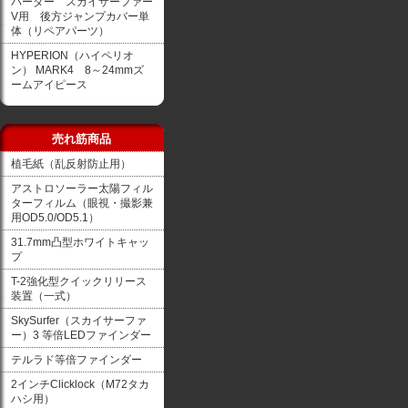
バーダー スカイサーファー
V用 後方ジャンプカバー単
体（リペアパーツ）
HYPERION（ハイペリオ
ン） MARK4 8～24mmズ
ームアイピース
売れ筋商品
植毛紙（乱反射防止用）
アストロソーラー太陽フィル
ターフィルム（眼視・撮影兼
用OD5.0/OD5.1）
31.7mm凸型ホワイトキャッ
プ
T-2強化型クイックリリース
装置（一式）
SkySurfer（スカイサーファ
ー）3 等倍LEDファインダー
テルラド等倍ファインダー
2インチClicklock（M72タカ
ハシ用）