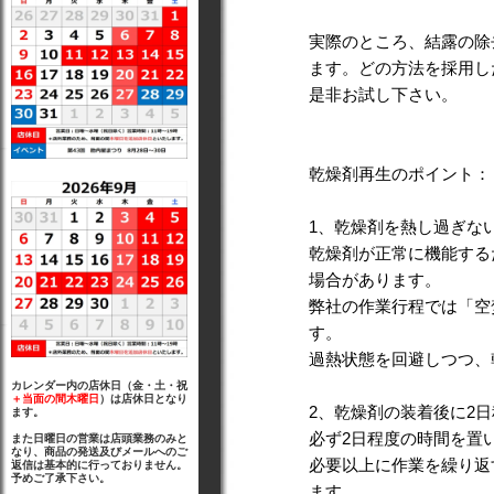
実際のところ、結露の除
ます。どの方法を採用し
是非お試し下さい。
乾燥剤再生のポイント：
1、乾燥剤を熱し過ぎな
乾燥剤が正常に機能する
場合があります。
弊社の作業行程では「空
す。
過熱状態を回避しつつ、
カレンダー内の店休日（金・土・祝
＋当面の間木曜日
）は店休日となり
2、乾燥剤の装着後に2
ます。
必ず2日程度の時間を置
また日曜日の営業は店頭業務のみと
なり、商品の発送及びメールへのご
必要以上に作業を繰り返
返信は基本的に行っておりません。
予めご了承下さい。
ます。