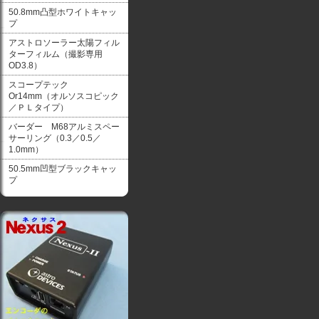
50.8mm凸型ホワイトキャッ
プ
アストロソーラー太陽フィル
ターフィルム（撮影専用
OD3.8）
スコープテック
Or14mm（オルソスコピック
／ＰＬタイプ）
バーダー M68アルミスペー
サーリング（0.3／0.5／
1.0mm）
50.5mm凹型ブラックキャッ
プ