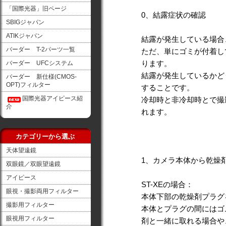
「国際光器」旧ページ
0、結露症状の確認
SBIGジャパン
ATIKジャパン
結露が発生している場合
バーダー T-2パーツ一覧
ただ、単にゴミが付着し
ります。
バーダー UFCシステム
結露が発生しているかど
バーダー 新仕様(CMOS-
OPT)フィルター
することです。
国際光器アイピース紹
冷却時と非冷却時とで撮
介
れます。
カテゴリーから選ぶ
天体望遠鏡
1、カメラ本体から乾燥
双眼鏡／双眼望遠鏡
アイピース
ST-XEの場合：
眼視・撮影両用フィルター
本体下部の乾燥剤プラグ
撮影用フィルター
本体とプラグの間にはゴ
眼視用フィルター
剤と一緒に取れる場合や