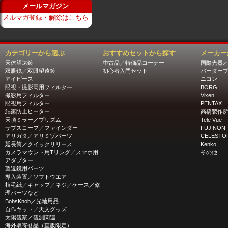
メールマガジン
メルマガ登録・解除はこちら
カテゴリーから選ぶ
おすすめセットから探す
メーカー
天体望遠鏡
中古品／特価品コーナー
国際光器
双眼鏡／双眼望遠鏡
初心者入門セット
バーダー
アイピース
ニコン
眼視・撮影両用フィルター
BORG
撮影用フィルター
Vixen
眼視用フィルター
PENTAX
結露防止ヒーター
高橋製作
天頂ミラー／プリズム
Tele Vue
サブスコープ／ファインダー
FUJINON
アリガタ／アリミゾパーツ
CELESTO
延長筒／クイックリリース
Kenko
カメラマウント用Tリング／スマホ用
その他
アダプター
望遠鏡用パーツ
導入装置／ソフトウエア
植毛紙／キャップ／ネジ／ケース／修
理パーツなど
BobsKnob／光軸用品
自作キット／天文グッズ
太陽観察／観測関連
海外取寄せ品（直販限定）