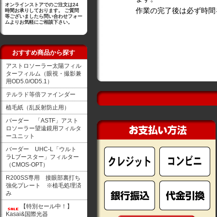
オンラインストアでのご注文は24
作業の完了後は必ず時間
時間お承りしております。 ご質問
等ございましたら問い合わせフォー
ムよりお気軽にご相談下さい。
おすすめ商品から探す
アストロソーラー太陽フィル
ターフィルム（眼視・撮影兼
用OD5.0/OD5.1）
テルラド等倍ファインダー
植毛紙（乱反射防止用）
バーダー 「ASTF」アスト
ロソーラー望遠鏡用フィルタ
ーユニット
バーダー UHC-L「ウルト
ラLブースター」フィルター
（CMOS-OPT）
R200SS専用 接眼部裏打ち
強化プレート ※植毛処理済
み
【特別セール中！】
Kasai&国際光器