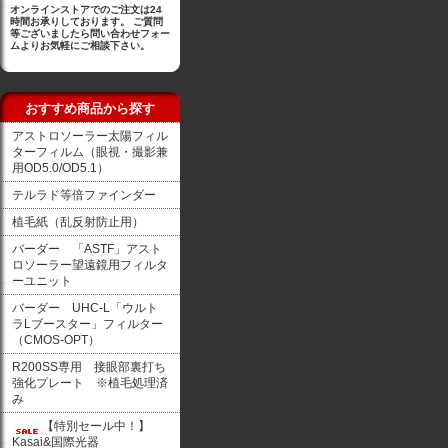
オンラインストアでのご注文は24
時間お承りしております。 ご質問
等ございましたら問い合わせフォー
ムよりお気軽にご相談下さい。
おすすめ商品から探す
アストロソーラー太陽フィル
ターフィルム（眼視・撮影兼
用OD5.0/OD5.1）
テルラド等倍ファインダー
植毛紙（乱反射防止用）
バーダー 「ASTF」アスト
ロソーラー望遠鏡用フィルタ
ーユニット
バーダー UHC-L「ウルト
ラLブースター」フィルター
（CMOS-OPT）
R200SS専用 接眼部裏打ち
強化プレート ※植毛処理済
み
【特別セール中！】
Kasai&国際光器