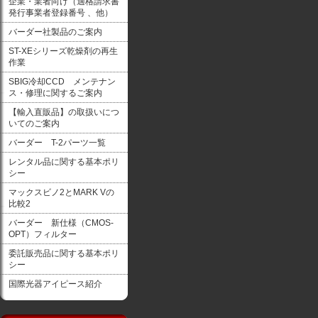
企業・業者向け（適格請求書
発行事業者登録番号 、他）
バーダー社製品のご案内
ST-XEシリーズ乾燥剤の再生
作業
SBIG冷却CCD メンテナン
ス・修理に関するご案内
【輸入直販品】の取扱いにつ
いてのご案内
バーダー T-2パーツ一覧
レンタル品に関する基本ポリ
シー
マックスビノ2とMARK Vの
比較2
バーダー 新仕様（CMOS-
OPT）フィルター
委託販売品に関する基本ポリ
シー
国際光器アイピース紹介