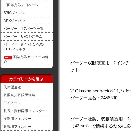
「国際光器」旧ページ
SBIGジャパン
ATIKジャパン
バーダー T-2パーツ一覧
バーダー UFCシステム
バーダー 新仕様(CMOS-
OPT)フィルター
国際光器アイピース紹
介
バーダー双眼装置用 2インチ「
ット
カテゴリーから選ぶ
天体望遠鏡
2" Glasspathcorrector® 1,7x for
双眼鏡／双眼望遠鏡
バーダー品番：2456300
アイピース
眼視・撮影両用フィルター
バーダー社製、双眼装置用 2
撮影用フィルター
（42mm）で接続するために
眼視用フィルター