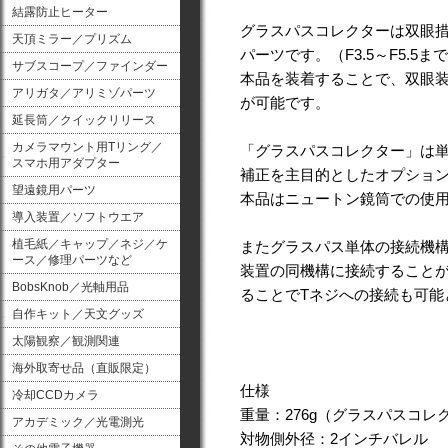
結露防止ヒーター
グラスパスコレクターは双眼措
天頂ミラー／プリズム
パーツです。（F3.5～F5.5
サブスコープ／ファインダー
本品を装着することで、双眼装
アリガタ／アリミゾパーツ
が可能です。
延長筒／クイックリリース
カメラマウント用Tリング／
「グラスパスコレクター」は
スマホ用アダプター
補正を主目的としたオプショ
望遠鏡用パーツ
本品はニュートン鏡筒での使
導入装置／ソフトウエア
植毛紙／キャップ／ネジ／ケ
またグラスパス単体の接続機構
ース／修理パーツなど
装置の同機構に接続することが
BobsKnob／光軸用品
ることでTネジへの接続も可能
自作キット／天文グッズ
太陽観察／観測関連
海外取寄せ品（直販限定）
仕様
冷却CCDカメラ
重量：276g（グラスパスコレ
アカデミック／光電測光
対物側外径：2インチバレル