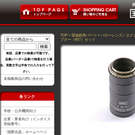
TOP
>
望遠鏡用パーツ
>
バローレンズ／エク
プター（#07）セット
単語、品番での検索が可能です。
品番(バーダー品番)で検索を行う場
合、英数文字は半角での入力を行って下
さい。
未掲載商品の問い合わせ
各リンク
学校・公共機関向け
企業・業者向け（インボイス
登録番号）
「国際光器」ホームページ