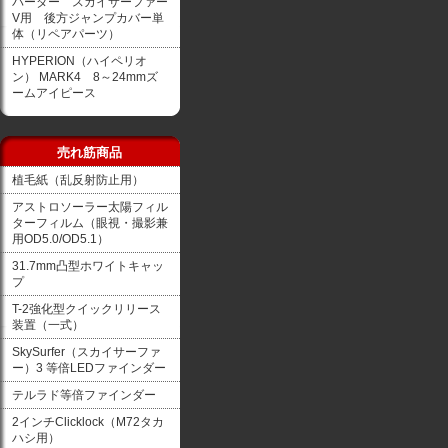
バーダー スカイサーファー
V用 後方ジャンプカバー単
体（リペアパーツ）
HYPERION（ハイペリオ
ン） MARK4 8～24mmズ
ームアイピース
売れ筋商品
植毛紙（乱反射防止用）
アストロソーラー太陽フィル
ターフィルム（眼視・撮影兼
用OD5.0/OD5.1）
31.7mm凸型ホワイトキャッ
プ
T-2強化型クイックリリース
装置（一式）
SkySurfer（スカイサーファ
ー）3 等倍LEDファインダー
テルラド等倍ファインダー
2インチClicklock（M72タカ
ハシ用）