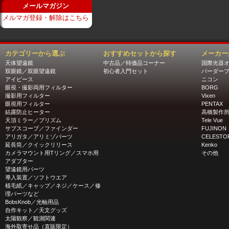
メールマガジン
メルマガ登録・解除はこちら
カテゴリーから選ぶ
おすすめセットから探す
メーカー
天体望遠鏡
中古品／特価品コーナー
国際光器
双眼鏡／双眼望遠鏡
初心者入門セット
バーダー
アイピース
ニコン
眼視・撮影両用フィルター
BORG
撮影用フィルター
Vixen
眼視用フィルター
PENTAX
結露防止ヒーター
高橋製作
天頂ミラー／プリズム
Tele Vue
サブスコープ／ファインダー
FUJINON
アリガタ／アリミゾパーツ
CELESTO
延長筒／クイックリリース
Kenko
カメラマウント用Tリング／スマホ用
その他
アダプター
望遠鏡用パーツ
導入装置／ソフトウエア
植毛紙／キャップ／ネジ／ケース／修
理パーツなど
BobsKnob／光軸用品
自作キット／天文グッズ
太陽観察／観測関連
海外取寄せ品（直販限定）