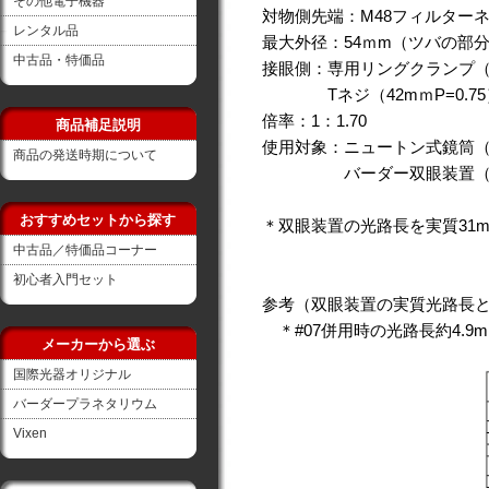
その他電子機器
対物側先端：M48フィルター
レンタル品
最大外径：54ｍm（ツバの部
中古品・特価品
接眼側：専用リングクランプ（
Tネジ（42mｍP=0.75）
倍率：1：1.70
商品補足説明
使用対象：ニュートン式鏡筒（F3
商品の発送時期について
バーダー双眼装置（Mar
おすすめセットから探す
＊双眼装置の光路長を実質31
中古品／特価品コーナー
初心者入門セット
参考（双眼装置の実質光路長
＊#07併用時の光路長約4.9
メーカーから選ぶ
国際光器オリジナル
バーダープラネタリウム
Vixen