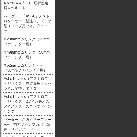
4.5cmF4.4「ED」屈折望遠
鏡自作キット
バーダー 「ASSF」アスト
ロソーラー 望遠レンズ・小
型スコープ用フィルターユニ
ット
Φ29mmゴムリング（30mm
ファインダー用）
Φ49mmゴムリング（50mm
ファインダー用）
Φ52mmゴムリング・太
（50mmファインダー用）
Astro Physics（アストロフ
ィジックス）赤道儀用タカハ
シM35変換アダプター
Astro Physics（アストロフ
ィジックス）2.7インチオス
／M54オス ステップダウン
リング
バーダー スカイサーファー
V用 前方ジャンプカバー単
体（リペアパーツ）