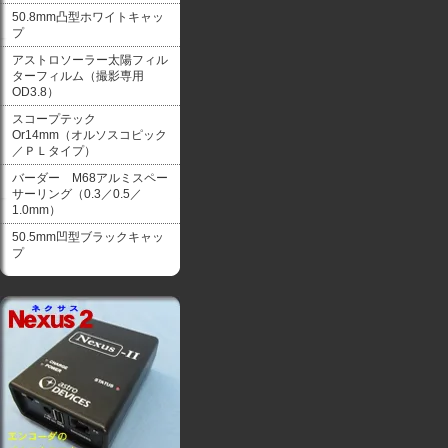
50.8mm凸型ホワイトキャッ
プ
アストロソーラー太陽フィル
ターフィルム（撮影専用
OD3.8）
スコープテック
Or14mm（オルソスコピック
／ＰＬタイプ）
バーダー M68アルミスペー
サーリング（0.3／0.5／
1.0mm）
50.5mm凹型ブラックキャッ
プ