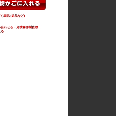
く表記 (返品など)
い合わせる・見積書作製依賴
える