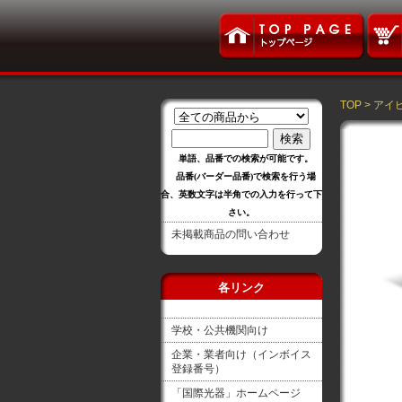
TOP
>
アイ
単語、品番での検索が可能です。
品番(バーダー品番)で検索を行う場
合、英数文字は半角での入力を行って下
さい。
未掲載商品の問い合わせ
各リンク
学校・公共機関向け
企業・業者向け（インボイス
登録番号）
「国際光器」ホームページ