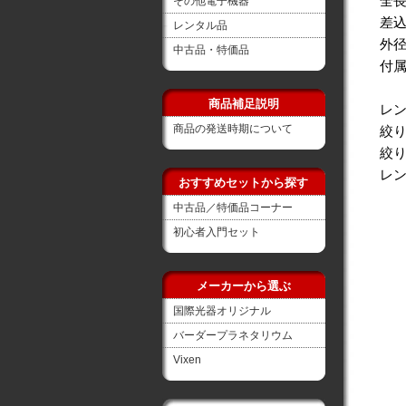
全長
その他電子機器
差込
レンタル品
外径
中古品・特価品
付
商品補足説明
レ
商品の発送時期について
絞り
絞り
レン
おすすめセットから探す
中古品／特価品コーナー
初心者入門セット
メーカーから選ぶ
国際光器オリジナル
バーダープラネタリウム
Vixen