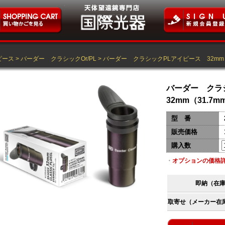
ピース
>
バーダー クラシックOr/PL
>
バーダー クラシックPLアイピース 32mm（
バーダー クラ
32mm（31.7m
型 番
販売価格
購入数
・
オプションの価格
即納（在
取寄せ（メーカー在