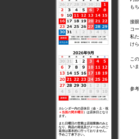
もち
接
コ
私た
け
こ
い
参
カレンダー内の店休日（金・土・祝
＋当面の間木曜日
）は店休日となり
ます。
また日曜日の営業は店頭業務のみと
なり、商品の発送及びメールへのご
返信は基本的に行っておりません。
予めご了承下さい。