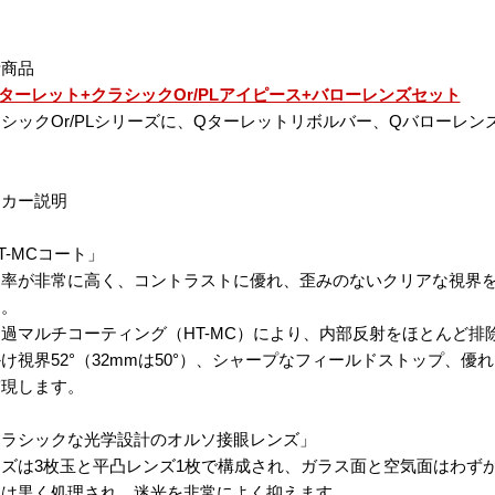
考商品
ターレット+クラシックOr/PLアイピース+バローレンズセット
シックOr/PLシリーズに、Qターレットリボルバー、Qバローレ
ーカー説明
T-MCコート」
過率が非常に高く、コントラストに優れ、歪みのないクリアな視界
ス。
過マルチコーティング（HT-MC）により、内部反射をほとんど排
け視界52°（32mmは50°）、シャープなフィールドストップ、
実現します。
クラシックな光学設計のオルソ接眼レンズ」
ズは3枚玉と平凸レンズ1枚で構成され、ガラス面と空気面はわずか
部は黒く処理され、迷光を非常によく抑えます。