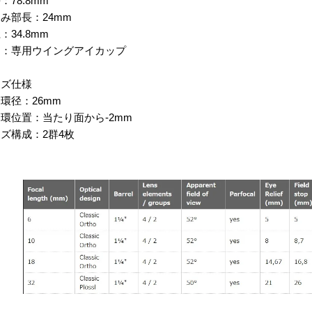
：78.8mm
み部長：24mm
：34.8mm
属：専用ウイングアイカップ
ンズ仕様
環径：26mm
環位置：当たり面から-2mm
ズ構成：2群4枚