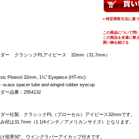
» 特定商取引法に基づ
この商品について問
この商品を友達に教
買い物を続ける
ダー クラシックPLアイピース 32mm（31.7mm）
sic Ploessl 32mm, 1¼" Eyepiece (HT-mc)
.aux spacer tube and winged rubber eyecup
ダー品番：2954132
ダー社製、クラシックPL（プローセル）アイピース32mmです。
み径は31.7mm（1 1/4インチ／アメリカンサイズ）となります。
け視界50°、ウイングラバーアイカップ付きです。