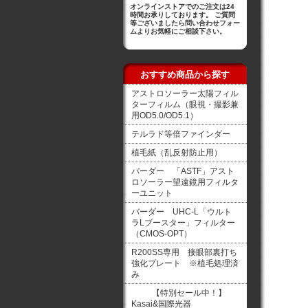
オンラインストアでのご注文は24
時間お承りしております。 ご質問
等ございましたら問い合わせフォー
ムよりお気軽にご相談下さい。
おすすめ商品から探す
アストロソーラー太陽フィル
ターフィルム（眼視・撮影兼
用OD5.0/OD5.1）
テルラド等倍ファインダー
植毛紙（乱反射防止用）
バーダー 「ASTF」アスト
ロソーラー望遠鏡用フィルタ
ーユニット
バーダー UHC-L「ウルト
ラLブースター」フィルター
（CMOS-OPT）
R200SS専用 接眼部裏打ち
強化プレート ※植毛処理済
み
【特別セール中！】
Kasai&国際光器