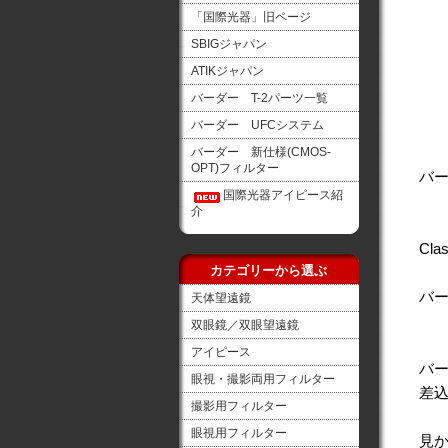
「国際光器」旧ページ
SBIGジャパン
ATIKジャパン
バーダー T-2パーツ一覧
バーダー UFCシステム
バーダー 新仕様(CMOS-
OPT)フィルター
バー
国際光器アイピース紹
介
Clas
カテゴリーから選ぶ
- w
バー
天体望遠鏡
双眼鏡／双眼望遠鏡
アイピース
バー
眼視・撮影両用フィルター
差込
撮影用フィルター
眼視用フィルター
見か