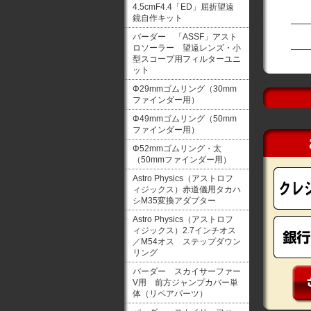
4.5cmF4.4「ED」屈折望遠
鏡自作キット
バーダー 「ASSF」アスト
ロソーラー 望遠レンズ・小
型スコープ用フィルターユニ
ット
Φ29mmゴムリング（30mm
ファインダー用）
Φ49mmゴムリング（50mm
ファインダー用）
Φ52mmゴムリング・太
（50mmファインダー用）
Astro Physics（アストロフ
ィジックス）赤道儀用タカハ
シM35変換アダプター
Astro Physics（アストロフ
ィジックス）2.7インチオス
／M54オス ステップダウン
リング
バーダー スカイサーファー
V用 前方ジャンプカバー単
体（リペアパーツ）