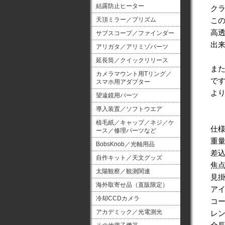
結露防止ヒーター
クラ
天頂ミラー／プリズム
こ
高透
サブスコープ／ファインダー
出
アリガタ／アリミゾパーツ
延長筒／クイックリリース
また
カメラマウント用Tリング／
で
スマホ用アダプター
よ
望遠鏡用パーツ
導入装置／ソフトウエア
植毛紙／キャップ／ネジ／ケ
仕
ース／修理パーツなど
重量
BobsKnob／光軸用品
差込
自作キット／天文グッズ
焦点
太陽観察／観測関連
見掛
海外取寄せ品（直販限定）
アイ
冷却CCDカメラ
コー
アカデミック／光電測光
レン