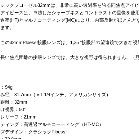
シックプローセル32mmは、非常に高い透過率を誇る同焦点アイ
のアイピースは、卓越したシャープネスとコントラストの星像を使
過率(HT)とマルチコーティング(MC)により、内部反射がほとん
来ます。
この32mmPloessl接眼レンズは、1,25 "接眼部の望遠鏡で大
す。
り長い焦点距離の接眼レンズでは、大きな視野は得られません。（
様
：94g
み径：31.7mm（＝1 1/4インチ、アメリカンサイズ）
距離：32mm
け視界：50°
レリーフ：21mm
ティング：高透過マルチコーティング（HT-MC）
ズデザイン：クラシックPloessl