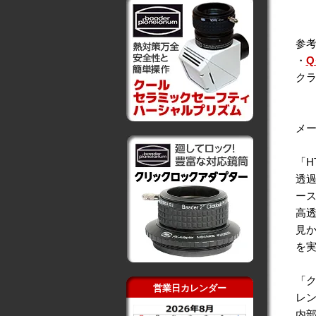
参
・
Q
クラ
メ
「H
透
ー
高透
見か
を
「
営業日カレンダー
レン
内