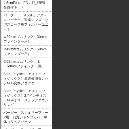
4.5cmF4.4「ED」屈折望遠
鏡自作キット
バーダー 「ASSF」アスト
ロソーラー 望遠レンズ・小
型スコープ用フィルターユニ
ット
Φ29mmゴムリング（30mm
ファインダー用）
Φ49mmゴムリング（50mm
ファインダー用）
Φ52mmゴムリング・太
（50mmファインダー用）
Astro Physics（アストロフ
ィジックス）赤道儀用タカハ
シM35変換アダプター
Astro Physics（アストロフ
ィジックス）2.7インチオス
／M54オス ステップダウン
リング
バーダー スカイサーファー
V用 前方ジャンプカバー単
体（リペアパーツ）