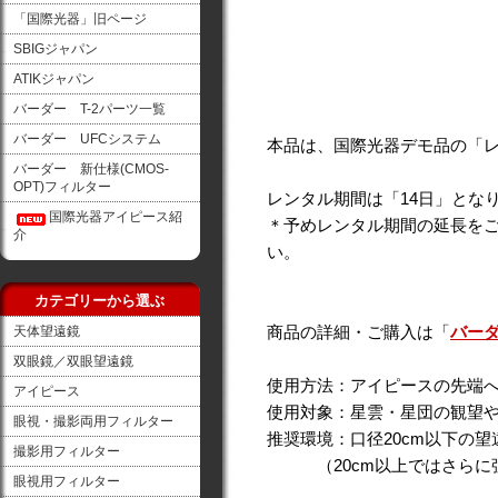
「国際光器」旧ページ
SBIGジャパン
ATIKジャパン
バーダー T-2パーツ一覧
バーダー UFCシステム
本品は、国際光器デモ品の「
バーダー 新仕様(CMOS-
OPT)フィルター
レンタル期間は「14日」とな
国際光器アイピース紹
＊予めレンタル期間の延長を
介
い。
カテゴリーから選ぶ
商品の詳細・ご購入は「
バーダ
天体望遠鏡
双眼鏡／双眼望遠鏡
使用方法：アイピースの先端
アイピース
使用対象：星雲・星団の観望
眼視・撮影両用フィルター
推奨環境：口径20cm以下の望
撮影用フィルター
（20cm以上ではさらに強
眼視用フィルター