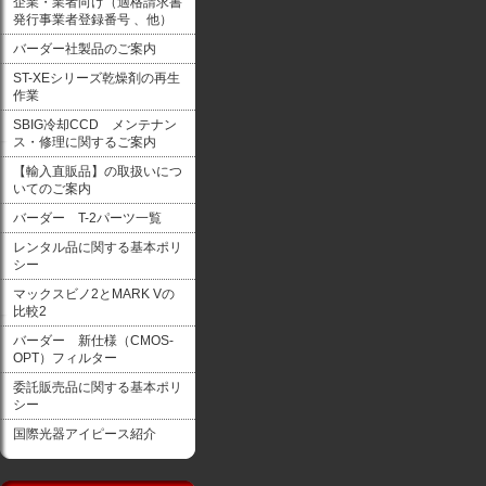
企業・業者向け（適格請求書
発行事業者登録番号 、他）
バーダー社製品のご案内
ST-XEシリーズ乾燥剤の再生
作業
SBIG冷却CCD メンテナン
ス・修理に関するご案内
【輸入直販品】の取扱いにつ
いてのご案内
バーダー T-2パーツ一覧
レンタル品に関する基本ポリ
シー
マックスビノ2とMARK Vの
比較2
バーダー 新仕様（CMOS-
OPT）フィルター
委託販売品に関する基本ポリ
シー
国際光器アイピース紹介