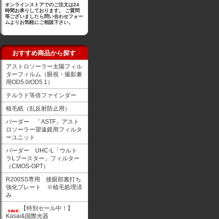
オンラインストアでのご注文は24
時間お承りしております。 ご質問
等ございましたら問い合わせフォー
ムよりお気軽にご相談下さい。
おすすめ商品から探す
アストロソーラー太陽フィル
ターフィルム（眼視・撮影兼
用OD5.0/OD5.1）
テルラド等倍ファインダー
植毛紙（乱反射防止用）
バーダー 「ASTF」アスト
ロソーラー望遠鏡用フィルタ
ーユニット
バーダー UHC-L「ウルト
ラLブースター」フィルター
（CMOS-OPT）
R200SS専用 接眼部裏打ち
強化プレート ※植毛処理済
み
【特別セール中！】
Kasai&国際光器