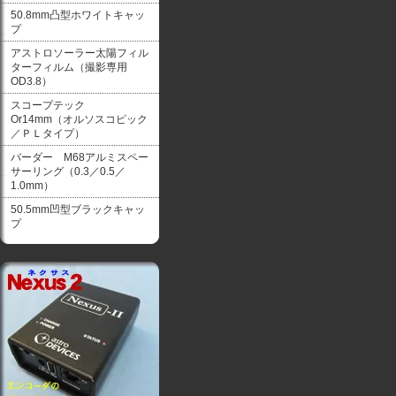
50.8mm凸型ホワイトキャッ
プ
アストロソーラー太陽フィル
ターフィルム（撮影専用
OD3.8）
スコープテック
Or14mm（オルソスコピック
／ＰＬタイプ）
バーダー M68アルミスペー
サーリング（0.3／0.5／
1.0mm）
50.5mm凹型ブラックキャッ
プ