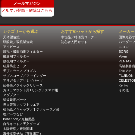
メールマガジン
メルマガ登録・解除はこちら
カテゴリーから選ぶ
おすすめセットから探す
メーカー
天体望遠鏡
中古品／特価品コーナー
国際光器
双眼鏡／双眼望遠鏡
初心者入門セット
バーダー
アイピース
ニコン
眼視・撮影両用フィルター
BORG
撮影用フィルター
Vixen
眼視用フィルター
PENTAX
結露防止ヒーター
高橋製作
天頂ミラー／プリズム
Tele Vue
サブスコープ／ファインダー
FUJINON
アリガタ／アリミゾパーツ
CELESTO
延長筒／クイックリリース
Kenko
カメラマウント用Tリング／スマホ用
その他
アダプター
望遠鏡用パーツ
導入装置／ソフトウエア
植毛紙／キャップ／ネジ／ケース／修
理パーツなど
BobsKnob／光軸用品
自作キット／天文グッズ
太陽観察／観測関連
海外取寄せ品（直販限定）