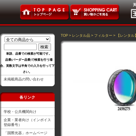
TOP
>
レンタル品
>
フィルター
>
【レンタル】
単語、品番での検索が可能です。
品番(バーダー品番)で検索を行う場
合、英数文字は半角での入力を行って下
さい。
未掲載商品の問い合わせ
各リンク
学校・公共機関向け
企業・業者向け（インボイス
登録番号）
「国際光器」ホームページ