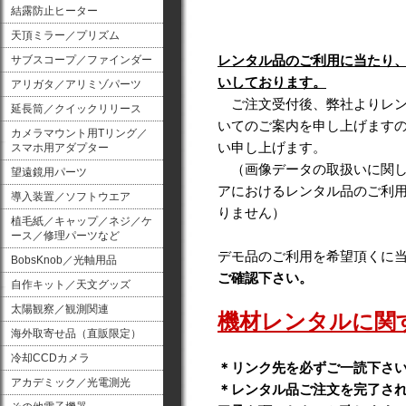
結露防止ヒーター
天頂ミラー／プリズム
レンタル品のご利用に当たり
サブスコープ／ファインダー
いしております。
アリガタ／アリミゾパーツ
ご注文受付後、弊社よりレン
延長筒／クイックリリース
いてのご案内を申し上げます
カメラマウント用Tリング／
い申し上げます。
スマホ用アダプター
（画像データの取扱いに関し
望遠鏡用パーツ
アにおけるレンタル品のご利
導入装置／ソフトウエア
りません）
植毛紙／キャップ／ネジ／ケ
ース／修理パーツなど
デモ品のご利用を希望頂くに
BobsKnob／光軸用品
ご確認下さい。
自作キット／天文グッズ
太陽観察／観測関連
機材レンタルに関
海外取寄せ品（直販限定）
冷却CCDカメラ
＊リンク先を必ずご一読下さ
アカデミック／光電測光
＊レンタル品ご注文を完了さ