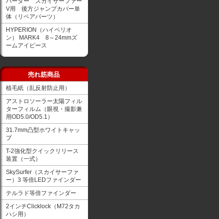
バーダー スカイサーファー
V用 後方ジャンプカバー単
体（リペアパーツ）
HYPERION（ハイペリオ
ン） MARK4 8～24mmズ
ームアイピース
売れ筋商品
植毛紙（乱反射防止用）
アストロソーラー太陽フィル
ターフィルム（眼視・撮影兼
用OD5.0/OD5.1）
31.7mm凸型ホワイトキャッ
プ
T-2強化型クイックリリース
装置（一式）
SkySurfer（スカイサーファ
ー）3 等倍LEDファインダー
テルラド等倍ファインダー
2インチClicklock（M72タカ
ハシ用）