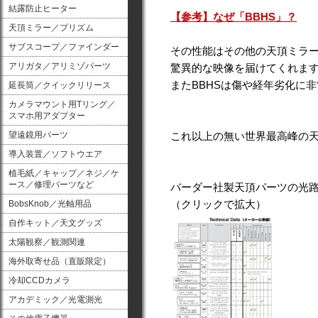
結露防止ヒーター
【参考】なぜ「BBHS」？
天頂ミラー／プリズム
サブスコープ／ファインダー
その性能はその他の天頂ミラ
アリガタ／アリミゾパーツ
驚異的な映像を届けてくれま
またBBHSは傷や経年劣化に
延長筒／クイックリリース
カメラマウント用Tリング／
スマホ用アダプター
望遠鏡用パーツ
これ以上の無い世界最高峰の
導入装置／ソフトウエア
植毛紙／キャップ／ネジ／ケ
ース／修理パーツなど
バーダー社製天頂パーツの光
（クリックで拡大）
BobsKnob／光軸用品
自作キット／天文グッズ
太陽観察／観測関連
海外取寄せ品（直販限定）
冷却CCDカメラ
アカデミック／光電測光