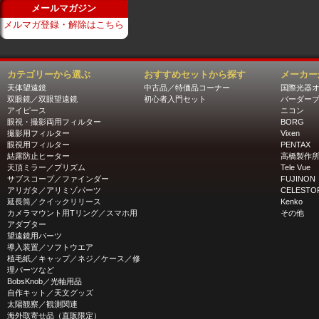
メールマガジン
メルマガ登録・解除はこちら
カテゴリーから選ぶ
おすすめセットから探す
メーカー
天体望遠鏡
中古品／特価品コーナー
国際光器
双眼鏡／双眼望遠鏡
初心者入門セット
バーダー
アイピース
ニコン
眼視・撮影両用フィルター
BORG
撮影用フィルター
Vixen
眼視用フィルター
PENTAX
結露防止ヒーター
高橋製作
天頂ミラー／プリズム
Tele Vue
サブスコープ／ファインダー
FUJINON
アリガタ／アリミゾパーツ
CELESTO
延長筒／クイックリリース
Kenko
カメラマウント用Tリング／スマホ用
その他
アダプター
望遠鏡用パーツ
導入装置／ソフトウエア
植毛紙／キャップ／ネジ／ケース／修
理パーツなど
BobsKnob／光軸用品
自作キット／天文グッズ
太陽観察／観測関連
海外取寄せ品（直販限定）