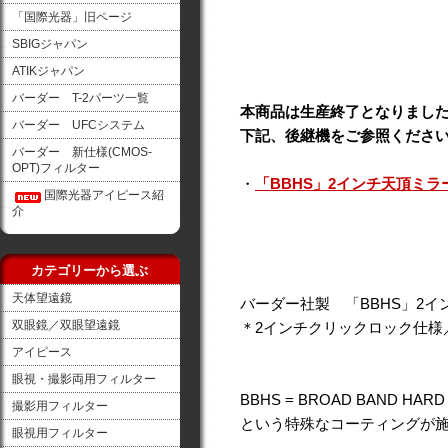
「国際光器」旧ページ
SBIGジャパン
ATIKジャパン
バーダー T-2パーツ一覧
本商品は生産終了となりまし
バーダー UFCシステム
下記、後継機をご参照くださ
バーダー 新仕様(CMOS-
OPT)フィルター
・
「BBHS」2インチ天頂ミ
国際光器アイピース紹
介
カテゴリーから選ぶ
天体望遠鏡
バーダー社製 「BBHS」2イ
双眼鏡／双眼望遠鏡
＊2インチクリックロック仕様／
アイピース
眼視・撮影両用フィルター
BBHS = BROAD BAND 
撮影用フィルター
という特殊なコーティングが施
眼視用フィルター