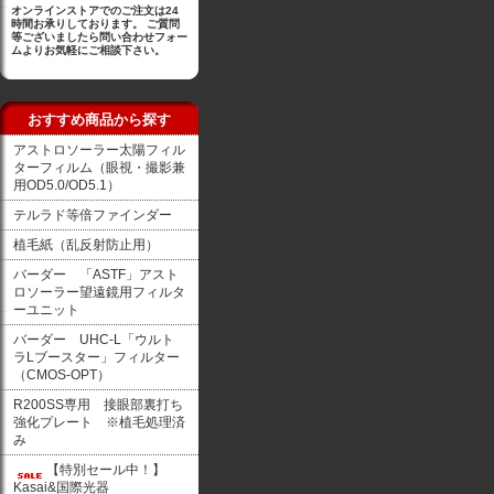
オンラインストアでのご注文は24
時間お承りしております。 ご質問
等ございましたら問い合わせフォー
ムよりお気軽にご相談下さい。
おすすめ商品から探す
アストロソーラー太陽フィル
ターフィルム（眼視・撮影兼
用OD5.0/OD5.1）
テルラド等倍ファインダー
植毛紙（乱反射防止用）
バーダー 「ASTF」アスト
ロソーラー望遠鏡用フィルタ
ーユニット
バーダー UHC-L「ウルト
ラLブースター」フィルター
（CMOS-OPT）
R200SS専用 接眼部裏打ち
強化プレート ※植毛処理済
み
【特別セール中！】
Kasai&国際光器