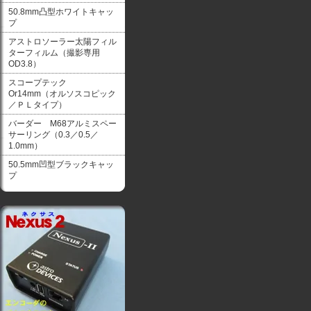
50.8mm凸型ホワイトキャッ
プ
アストロソーラー太陽フィル
ターフィルム（撮影専用
OD3.8）
スコープテック
Or14mm（オルソスコピック
／ＰＬタイプ）
バーダー M68アルミスペー
サーリング（0.3／0.5／
1.0mm）
50.5mm凹型ブラックキャッ
プ