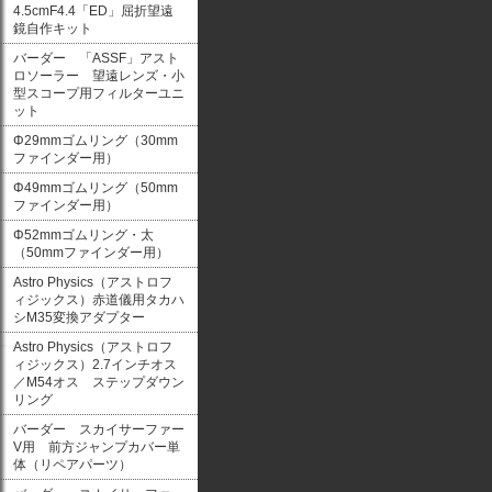
4.5cmF4.4「ED」屈折望遠
鏡自作キット
バーダー 「ASSF」アスト
ロソーラー 望遠レンズ・小
型スコープ用フィルターユニ
ット
Φ29mmゴムリング（30mm
ファインダー用）
Φ49mmゴムリング（50mm
ファインダー用）
Φ52mmゴムリング・太
（50mmファインダー用）
Astro Physics（アストロフ
ィジックス）赤道儀用タカハ
シM35変換アダプター
Astro Physics（アストロフ
ィジックス）2.7インチオス
／M54オス ステップダウン
リング
バーダー スカイサーファー
V用 前方ジャンプカバー単
体（リペアパーツ）