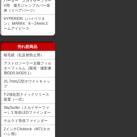
バーダー スカイサーファー
V用 後方ジャンプカバー単
体（リペアパーツ）
HYPERION（ハイペリオ
ン） MARK4 8～24mmズ
ームアイピース
売れ筋商品
植毛紙（乱反射防止用）
アストロソーラー太陽フィル
ターフィルム（眼視・撮影兼
用OD5.0/OD5.1）
31.7mm凸型ホワイトキャッ
プ
T-2強化型クイックリリース
装置（一式）
SkySurfer（スカイサーファ
ー）3 等倍LEDファインダー
テルラド等倍ファインダー
2インチClicklock（M72タカ
ハシ用）