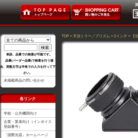
TOP
>
天頂ミラー／プリズム
>
2インチ
>
【
単語、品番での検索が可能です。
品番(バーダー品番)で検索を行う場
合、英数文字は半角での入力を行って下
さい。
未掲載商品の問い合わせ
各リンク
学校・公共機関向け
企業・業者向け（インボイス
登録番号）
「国際光器」ホームページ