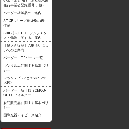
企業・業者向け（適格請求書
発行事業者登録番号 、他）
バーダー社製品のご案内
ST-XEシリーズ乾燥剤の再生
作業
SBIG冷却CCD メンテナン
ス・修理に関するご案内
【輸入直販品】の取扱いにつ
いてのご案内
バーダー T-2パーツ一覧
レンタル品に関する基本ポリ
シー
マックスビノ2とMARK Vの
比較2
バーダー 新仕様（CMOS-
OPT）フィルター
委託販売品に関する基本ポリ
シー
国際光器アイピース紹介