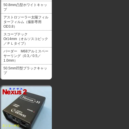
50.8mm凸型ホワイトキャッ
プ
アストロソーラー太陽フィル
ターフィルム（撮影専用
OD3.8）
スコープテック
Or14mm（オルソスコピック
／ＰＬタイプ）
バーダー M68アルミスペー
サーリング（0.3／0.5／
1.0mm）
50.5mm凹型ブラックキャッ
プ