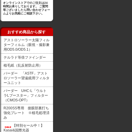
オンラインストアでのご注文は24
時間お承りしております。 ご質問
等ございましたら問い合わせフォー
ムよりお気軽にご相談下さい。
おすすめ商品から探す
アストロソーラー太陽フィル
ターフィルム（眼視・撮影兼
用OD5.0/OD5.1）
テルラド等倍ファインダー
植毛紙（乱反射防止用）
バーダー 「ASTF」アスト
ロソーラー望遠鏡用フィルタ
ーユニット
バーダー UHC-L「ウルト
ラLブースター」フィルター
（CMOS-OPT）
R200SS専用 接眼部裏打ち
強化プレート ※植毛処理済
み
【特別セール中！】
Kasai&国際光器