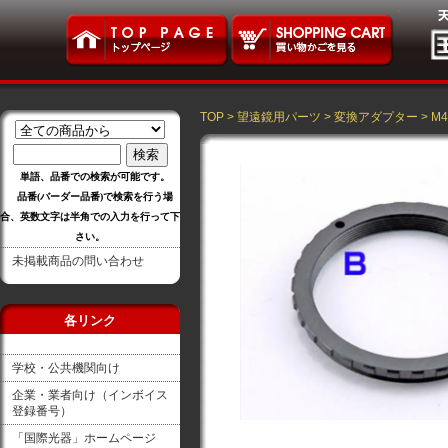
TOP
>
望遠鏡用パーツ
>
変換アダプター
>
M
単語、品番での検索が可能です。
品番(バーダー品番)で検索を行う場
合、英数文字は半角での入力を行って下
さい。
未掲載商品の問い合わせ
各リンク
学校・公共機関向け
企業・業者向け（インボイス
登録番号）
「国際光器」ホームページ