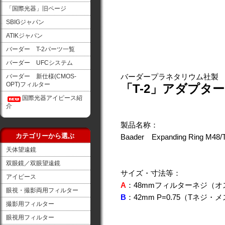
「国際光器」旧ページ
SBIGジャパン
ATIKジャパン
バーダー T-2パーツ一覧
バーダー UFCシステム
バーダープラネタリウム社製 24
バーダー 新仕様(CMOS-
OPT)フィルター
「T-2」アダプタ
国際光器アイピース紹
介
製品名称：
カテゴリーから選ぶ
Baader Expanding Ring M48/T
天体望遠鏡
双眼鏡／双眼望遠鏡
サイズ・寸法等：
アイピース
A
：48mmフィルターネジ（オ
眼視・撮影両用フィルター
B
：42mm P=0.75（Tネジ・
撮影用フィルター
眼視用フィルター