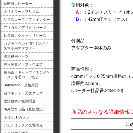
結露防止ヒーター
使用対象：
天頂ミラー／プリズム
「A」
：2インチスリーブ（オ
「B」
：42mmTネジ（オス）
サブスコープ／ファインダー
アリガタ／アリミゾパーツ
延長筒／クイックリリース
付属品：
カメラマウント用Tリング／
アダプター本体のみ
スマホ用アダプター
望遠鏡用パーツ
導入装置／ソフトウエア
商品情報：
植毛紙／キャップ／ネジ／ケ
42mmピッチ0.75mm規格
ース／修理パーツなど
増厚約2.5mm。
BobsKnob／光軸用品
(バーダー社品番:2458110)
自作キット／天文グッズ
太陽観察／観測関連
海外取寄せ品（直販限定）
商品のさらなる詳細情報
冷却CCDカメラ
こ
アカデミック／光電測光