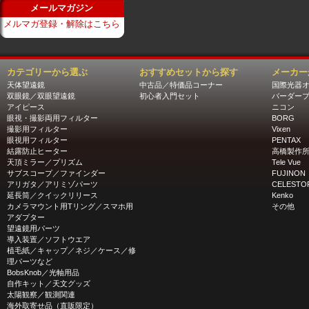
メールマガジン
メルマガ登録・解除はこちら
カテゴリーから選ぶ
おすすめセットから探す
メーカー
天体望遠鏡
中古品／特価品コーナー
国際光器
双眼鏡／双眼望遠鏡
初心者入門セット
バーダー
アイピース
ニコン
眼視・撮影両用フィルター
BORG
撮影用フィルター
Vixen
眼視用フィルター
PENTAX
結露防止ヒーター
高橋製作
天頂ミラー／プリズム
Tele Vue
サブスコープ／ファインダー
FUJINON
アリガタ／アリミゾパーツ
CELESTO
延長筒／クイックリリース
Kenko
カメラマウント用Tリング／スマホ用
その他
アダプター
望遠鏡用パーツ
導入装置／ソフトウエア
植毛紙／キャップ／ネジ／ケース／修
理パーツなど
BobsKnob／光軸用品
自作キット／天文グッズ
太陽観察／観測関連
海外取寄せ品（直販限定）