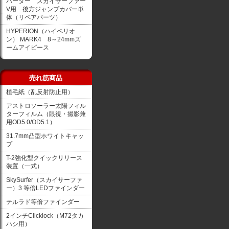
バーダー スカイサーファー
V用 後方ジャンプカバー単
体（リペアパーツ）
HYPERION（ハイペリオ
ン） MARK4 8～24mmズ
ームアイピース
売れ筋商品
植毛紙（乱反射防止用）
アストロソーラー太陽フィル
ターフィルム（眼視・撮影兼
用OD5.0/OD5.1）
31.7mm凸型ホワイトキャッ
プ
T-2強化型クイックリリース
装置（一式）
SkySurfer（スカイサーファ
ー）3 等倍LEDファインダー
テルラド等倍ファインダー
2インチClicklock（M72タカ
ハシ用）