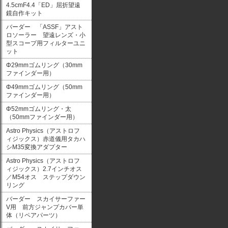
4.5cmF4.4「ED」屈折望遠
鏡自作キット
バーダー 「ASSF」アスト
ロソーラー 望遠レンズ・小
型スコープ用フィルターユニ
ット
Φ29mmゴムリング（30mm
ファインダー用）
Φ49mmゴムリング（50mm
ファインダー用）
Φ52mmゴムリング・太
（50mmファインダー用）
Astro Physics（アストロフ
ィジックス）赤道儀用タカハ
シM35変換アダプター
Astro Physics（アストロフ
ィジックス）2.7インチオス
／M54オス ステップダウン
リング
バーダー スカイサーファー
V用 前方ジャンプカバー単
体（リペアパーツ）