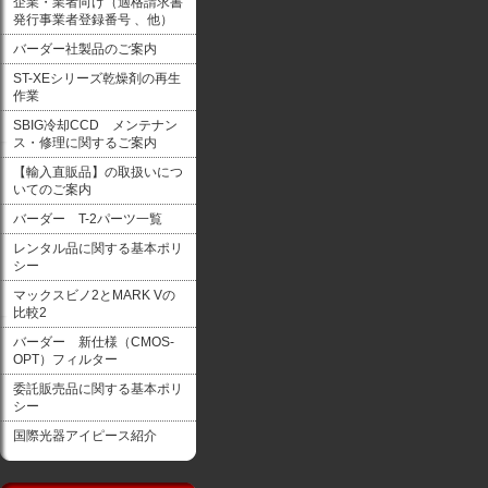
企業・業者向け（適格請求書
発行事業者登録番号 、他）
バーダー社製品のご案内
ST-XEシリーズ乾燥剤の再生
作業
SBIG冷却CCD メンテナン
ス・修理に関するご案内
【輸入直販品】の取扱いにつ
いてのご案内
バーダー T-2パーツ一覧
レンタル品に関する基本ポリ
シー
マックスビノ2とMARK Vの
比較2
バーダー 新仕様（CMOS-
OPT）フィルター
委託販売品に関する基本ポリ
シー
国際光器アイピース紹介