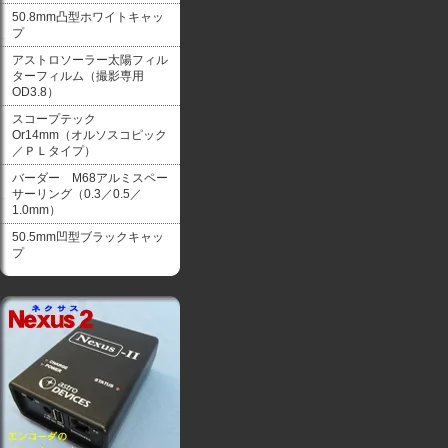
50.8mm凸型ホワイトキャッ
プ
アストロソーラー太陽フィル
ターフィルム（撮影専用
OD3.8）
スコープテック
Or14mm（オルソスコピック
／ＰＬタイプ）
バーダー M68アルミスペー
サーリング（0.3／0.5／
1.0mm）
50.5mm凹型ブラックキャッ
プ