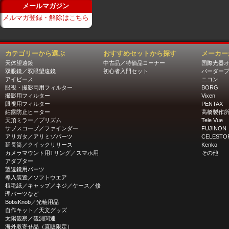
メールマガジン
メルマガ登録・解除はこちら
カテゴリーから選ぶ
おすすめセットから探す
メーカー
天体望遠鏡
中古品／特価品コーナー
国際光器
双眼鏡／双眼望遠鏡
初心者入門セット
バーダー
アイピース
ニコン
眼視・撮影両用フィルター
BORG
撮影用フィルター
Vixen
眼視用フィルター
PENTAX
結露防止ヒーター
高橋製作
天頂ミラー／プリズム
Tele Vue
サブスコープ／ファインダー
FUJINON
アリガタ／アリミゾパーツ
CELESTO
延長筒／クイックリリース
Kenko
カメラマウント用Tリング／スマホ用
その他
アダプター
望遠鏡用パーツ
導入装置／ソフトウエア
植毛紙／キャップ／ネジ／ケース／修
理パーツなど
BobsKnob／光軸用品
自作キット／天文グッズ
太陽観察／観測関連
海外取寄せ品（直販限定）