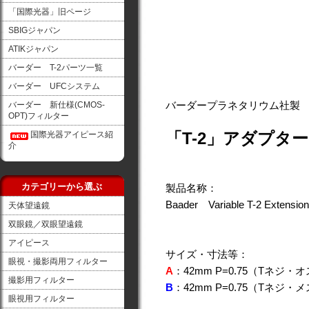
「国際光器」旧ページ
SBIGジャパン
ATIKジャパン
バーダー T-2パーツ一覧
バーダー UFCシステム
バーダープラネタリウム社製
バーダー 新仕様(CMOS-
OPT)フィルター
「T-2」アダプタ
国際光器アイピース紹
介
カテゴリーから選ぶ
製品名称：
Baader Variable T-2 Extensio
天体望遠鏡
双眼鏡／双眼望遠鏡
アイピース
サイズ・寸法等：
眼視・撮影両用フィルター
A
：42mm P=0.75（Tネジ・
撮影用フィルター
B
：42mm P=0.75（Tネジ・
眼視用フィルター