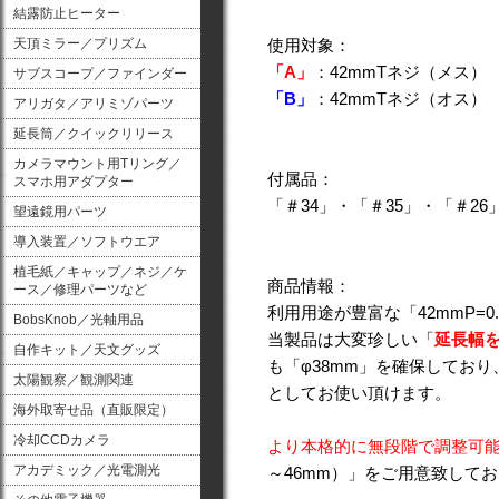
結露防止ヒーター
天頂ミラー／プリズム
使用対象：
「A」
：42mmTネジ（メス）
サブスコープ／ファインダー
「B」
：42mmTネジ（オス）
アリガタ／アリミゾパーツ
延長筒／クイックリリース
カメラマウント用Tリング／
付属品：
スマホ用アダプター
「＃34」・「＃35」・「＃2
望遠鏡用パーツ
導入装置／ソフトウエア
植毛紙／キャップ／ネジ／ケ
商品情報：
ース／修理パーツなど
利用用途が豊富な「42mmP=0
BobsKnob／光軸用品
当製品は大変珍しい「
延長幅
自作キット／天文グッズ
も「φ38mm」を確保してお
太陽観察／観測関連
としてお使い頂けます。
海外取寄せ品（直販限定）
冷却CCDカメラ
より本格的に無段階で調整可
アカデミック／光電測光
～46mm）」をご用意致して