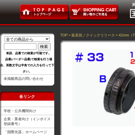
TOP
>
延長筒／クイックリリース
>
42mm（T
単語、品番での検索が可能です。
品番(バーダー品番)で検索を行う場
合、英数文字は半角での入力を行って下
さい。
未掲載商品の問い合わせ
各リンク
学校・公共機関向け
企業・業者向け（インボイス
登録番号）
「国際光器」ホームページ