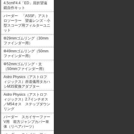
4.5cmF4.4「ED」屈折望遠
鏡自作キット
バーダー 「ASSF」アスト
ロソーラー 望遠レンズ・小
型スコープ用フィルターユニ
ット
Φ29mmゴムリング（30mm
ファインダー用）
Φ49mmゴムリング（50mm
ファインダー用）
Φ52mmゴムリング・太
（50mmファインダー用）
Astro Physics（アストロフ
ィジックス）赤道儀用タカハ
シM35変換アダプター
Astro Physics（アストロフ
ィジックス）2.7インチオス
／M54オス ステップダウン
リング
バーダー スカイサーファー
V用 前方ジャンプカバー単
体（リペアパーツ）