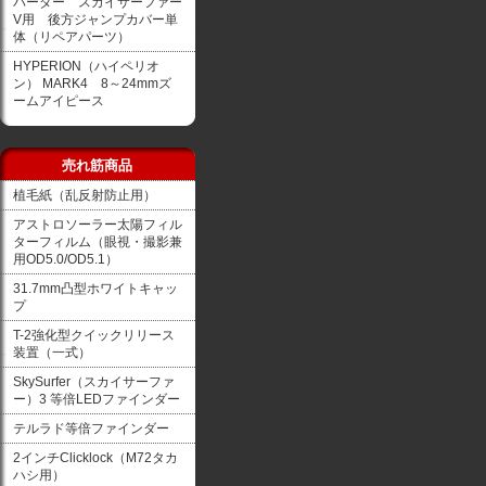
バーダー スカイサーファー
V用 後方ジャンプカバー単
体（リペアパーツ）
HYPERION（ハイペリオ
ン） MARK4 8～24mmズ
ームアイピース
売れ筋商品
植毛紙（乱反射防止用）
アストロソーラー太陽フィル
ターフィルム（眼視・撮影兼
用OD5.0/OD5.1）
31.7mm凸型ホワイトキャッ
プ
T-2強化型クイックリリース
装置（一式）
SkySurfer（スカイサーファ
ー）3 等倍LEDファインダー
テルラド等倍ファインダー
2インチClicklock（M72タカ
ハシ用）