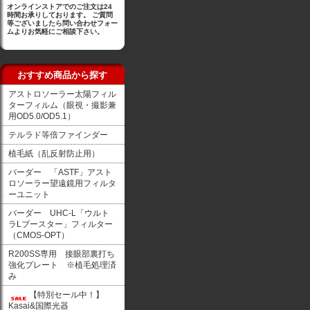
オンラインストアでのご注文は24
時間お承りしております。 ご質問
等ございましたら問い合わせフォー
ムよりお気軽にご相談下さい。
おすすめ商品から探す
アストロソーラー太陽フィル
ターフィルム（眼視・撮影兼
用OD5.0/OD5.1）
テルラド等倍ファインダー
植毛紙（乱反射防止用）
バーダー 「ASTF」アスト
ロソーラー望遠鏡用フィルタ
ーユニット
バーダー UHC-L「ウルト
ラLブースター」フィルター
（CMOS-OPT）
R200SS専用 接眼部裏打ち
強化プレート ※植毛処理済
み
【特別セール中！】
Kasai&国際光器