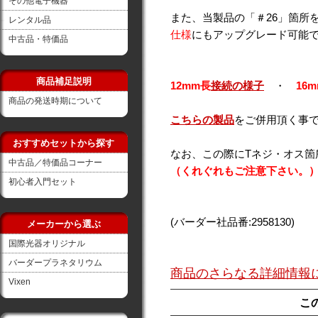
その他電子機器
また、当製品の「＃26」箇所
レンタル品
仕様
にもアップグレード可能
中古品・特価品
商品補足説明
12mm長
接続の様子
・
16
商品の発送時期について
こちらの製品
をご併用頂く事
おすすめセットから探す
なお、この際にTネジ・オス箇
中古品／特価品コーナー
（くれぐれもご注意下さい。
初心者入門セット
(バーダー社品番:2958130)
メーカーから選ぶ
国際光器オリジナル
バーダープラネタリウム
商品のさらなる詳細情報
Vixen
こ