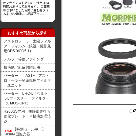
オンラインストアでのご注文は24
時間お承りしております。 ご質問
等ございましたら問い合わせフォー
ムよりお気軽にご相談下さい。
おすすめ商品から探す
アストロソーラー太陽フィル
ターフィルム（眼視・撮影兼
用OD5.0/OD5.1）
テルラド等倍ファインダー
植毛紙（乱反射防止用）
バーダー 「ASTF」アスト
ロソーラー望遠鏡用フィルタ
ーユニット
バーダー UHC-L「ウルト
ラLブースター」フィルター
（CMOS-OPT）
こ
R200SS専用 接眼部裏打ち
強化プレート ※植毛処理済
み
【特別セール中！】
Kasai&国際光器