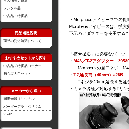
その他電子機器
レンタル品
中古品・特価品
・Morpheusアイピースでの
Morpheusアイピースは、
下記のアダプターを使用する
商品補足説明
商品の発送時期について
「拡大撮影」に必要なパーツ
おすすめセットから探す
・
M43／T-2アダプター 29580
中古品／特価品コーナー
Morpheusの見口ネジ「M
初心者入門セット
・
T-2延長筒（40mm）#25B
Tネジを40mm延長する延
・カメラ各種／対応するTリン
メーカーから選ぶ
国際光器オリジナル
バーダープラネタリウム
Vixen