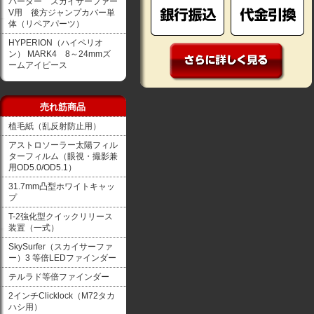
バーダー スカイサーファー
V用 後方ジャンプカバー単
体（リペアパーツ）
HYPERION（ハイペリオ
ン） MARK4 8～24mmズ
ームアイピース
売れ筋商品
植毛紙（乱反射防止用）
アストロソーラー太陽フィル
ターフィルム（眼視・撮影兼
用OD5.0/OD5.1）
31.7mm凸型ホワイトキャッ
プ
T-2強化型クイックリリース
装置（一式）
SkySurfer（スカイサーファ
ー）3 等倍LEDファインダー
テルラド等倍ファインダー
2インチClicklock（M72タカ
ハシ用）