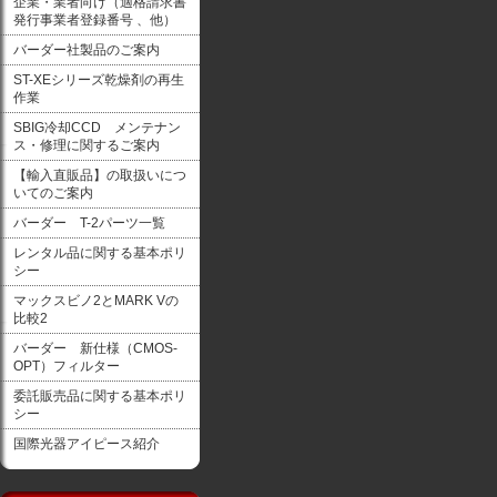
企業・業者向け（適格請求書
発行事業者登録番号 、他）
バーダー社製品のご案内
ST-XEシリーズ乾燥剤の再生
作業
SBIG冷却CCD メンテナン
ス・修理に関するご案内
【輸入直販品】の取扱いにつ
いてのご案内
バーダー T-2パーツ一覧
レンタル品に関する基本ポリ
シー
マックスビノ2とMARK Vの
比較2
バーダー 新仕様（CMOS-
OPT）フィルター
委託販売品に関する基本ポリ
シー
国際光器アイピース紹介