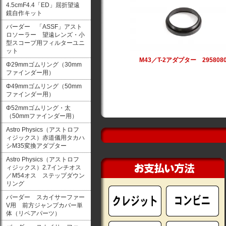
4.5cmF4.4「ED」屈折望遠
鏡自作キット
バーダー 「ASSF」アスト
ロソーラー 望遠レンズ・小
型スコープ用フィルターユニ
ット
M43／T-2アダプター 295808
Φ29mmゴムリング（30mm
ファインダー用）
Φ49mmゴムリング（50mm
ファインダー用）
Φ52mmゴムリング・太
（50mmファインダー用）
Astro Physics（アストロフ
ィジックス）赤道儀用タカハ
シM35変換アダプター
Astro Physics（アストロフ
ィジックス）2.7インチオス
／M54オス ステップダウン
リング
バーダー スカイサーファー
V用 前方ジャンプカバー単
体（リペアパーツ）