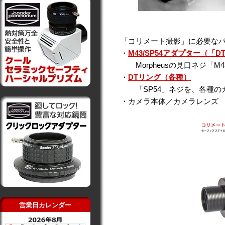
「コリメート撮影」に必要な
・
M43/SP54アダプター（
Morpheusの見口ネジ「M
・
DTリング（各種）
「SP54」ネジを、各種の
・カメラ本体／カメラレンズ
営業日カレンダー