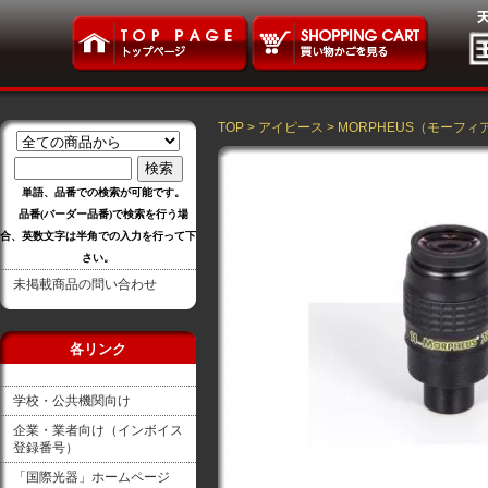
TOP
>
アイピース
>
MORPHEUS（モーフィ
単語、品番での検索が可能です。
品番(バーダー品番)で検索を行う場
合、英数文字は半角での入力を行って下
さい。
未掲載商品の問い合わせ
各リンク
学校・公共機関向け
企業・業者向け（インボイス
登録番号）
「国際光器」ホームページ