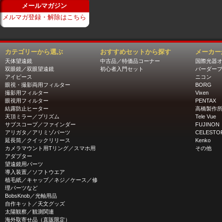
メールマガジン
メルマガ登録・解除はこちら
カテゴリーから選ぶ
おすすめセットから探す
メーカー
天体望遠鏡
中古品／特価品コーナー
国際光器
双眼鏡／双眼望遠鏡
初心者入門セット
バーダー
アイピース
ニコン
眼視・撮影両用フィルター
BORG
撮影用フィルター
Vixen
眼視用フィルター
PENTAX
結露防止ヒーター
高橋製作
天頂ミラー／プリズム
Tele Vue
サブスコープ／ファインダー
FUJINON
アリガタ／アリミゾパーツ
CELESTO
延長筒／クイックリリース
Kenko
カメラマウント用Tリング／スマホ用
その他
アダプター
望遠鏡用パーツ
導入装置／ソフトウエア
植毛紙／キャップ／ネジ／ケース／修
理パーツなど
BobsKnob／光軸用品
自作キット／天文グッズ
太陽観察／観測関連
海外取寄せ品（直販限定）