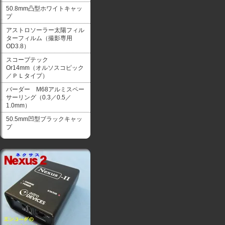
50.8mm凸型ホワイトキャッ
プ
アストロソーラー太陽フィル
ターフィルム（撮影専用
OD3.8）
スコープテック
Or14mm（オルソスコピック
／ＰＬタイプ）
バーダー M68アルミスペー
サーリング（0.3／0.5／
1.0mm）
50.5mm凹型ブラックキャッ
プ