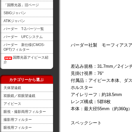
「国際光器」旧ページ
SBIGジャパン
ATIKジャパン
バーダー T-2パーツ一覧
バーダー UFCシステム
バーダー社製 モーフィアスアイ
バーダー 新仕様(CMOS-
OPT)フィルター
国際光器アイピース紹
介
差込み規格：31.7mm／2イン
見掛け視界：76°
カテゴリーから選ぶ
付属品：アイピース本体、ダス
ホルスター
天体望遠鏡
アイレリーフ：約18.5mm
双眼鏡／双眼望遠鏡
レンズ構成：5群8枚
アイピース
本体：最大径55mm（約360g
眼視・撮影両用フィルター
撮影用フィルター
スペックシート
眼視用フィルター