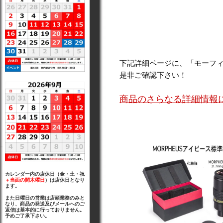
下記詳細ページに、「モーフ
是非ご確認下さい！
商品のさらなる詳細情報
カレンダー内の店休日（金・土・祝
＋当面の間木曜日
）は店休日となり
ます。
また日曜日の営業は店頭業務のみと
なり、商品の発送及びメールへのご
返信は基本的に行っておりません。
予めご了承下さい。