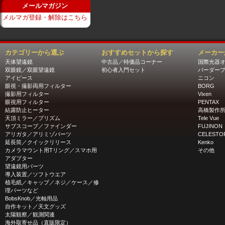
メールマガジン
メルマガ登録・解除はこちら
カテゴリーから選ぶ
おすすめセットから探す
メーカー
天体望遠鏡
中古品／特価品コーナー
国際光器
双眼鏡／双眼望遠鏡
初心者入門セット
バーダー
アイピース
ニコン
眼視・撮影両用フィルター
BORG
撮影用フィルター
Vixen
眼視用フィルター
PENTAX
結露防止ヒーター
高橋製作
天頂ミラー／プリズム
Tele Vue
サブスコープ／ファインダー
FUJINON
アリガタ／アリミゾパーツ
CELESTO
延長筒／クイックリリース
Kenko
カメラマウント用Tリング／スマホ用
その他
アダプター
望遠鏡用パーツ
導入装置／ソフトウエア
植毛紙／キャップ／ネジ／ケース／修
理パーツなど
BobsKnob／光軸用品
自作キット／天文グッズ
太陽観察／観測関連
海外取寄せ品（直販限定）