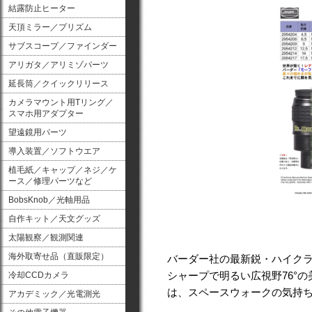
結露防止ヒーター
天頂ミラー／プリズム
サブスコープ／ファインダー
アリガタ／アリミゾパーツ
延長筒／クイックリリース
カメラマウント用Tリング／
スマホ用アダプター
望遠鏡用パーツ
導入装置／ソフトウエア
植毛紙／キャップ／ネジ／ケ
ース／修理パーツなど
BobsKnob／光軸用品
自作キット／天文グッズ
太陽観察／観測関連
海外取寄せ品（直販限定）
バーダー社の最新鋭・ハイク
シャープで明るい広視野76°
冷却CCDカメラ
は、スペースウォークの気持
アカデミック／光電測光