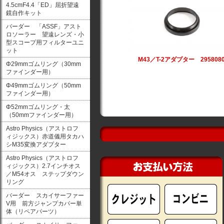
4.5cmF4.4「ED」屈折望遠
鏡自作キット
バーダー 「ASSF」アスト
ロソーラー 望遠レンズ・小
型スコープ用フィルターユニ
ット
M43／T-2アダプター 295808
Φ29mmゴムリング（30mm
ファインダー用）
Φ49mmゴムリング（50mm
ファインダー用）
Φ52mmゴムリング・太
（50mmファインダー用）
Astro Physics（アストロフ
ィジックス）赤道儀用タカハ
シM35変換アダプター
Astro Physics（アストロフ
ィジックス）2.7インチオス
／M54オス ステップダウン
リング
バーダー スカイサーファー
V用 前方ジャンプカバー単
体（リペアパーツ）