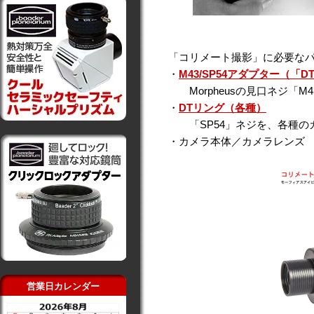
「コリメート撮影」に必要な
・
M43/SP54アダプター（
Morpheusの見口ネジ「M
・
DTリング（各種）
「SP54」ネジを、各種の
・カメラ本体／カメラレンズ
営業日カレンダー