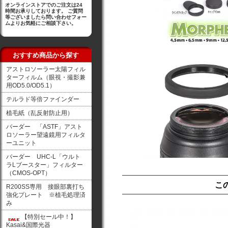
オンラインストアでのご注文は24
時間お承りしております。 ご質問
等ございましたら問い合わせフォー
ムよりお気軽にご相談下さい。
おすすめ商品から探す
アストロソーラー太陽フィル
ターフィルム（眼視・撮影兼
用OD5.0/OD5.1）
テルラド等倍ファインダー
植毛紙（乱反射防止用）
バーダー 「ASTF」アスト
ロソーラー望遠鏡用フィルタ
ーユニット
バーダー UHC-L「ウルト
ラLブースター」フィルター
（CMOS-OPT）
こ
R200SS専用 接眼部裏打ち
強化プレート ※植毛処理済
み
【特別セール中！】
Kasai&国際光器