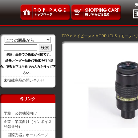
TOP
>
アイピース
>
MORPHEUS（モーフィ
単語、品番での検索が可能です。
品番(バーダー品番)で検索を行う場
合、英数文字は半角での入力を行って下
さい。
未掲載商品の問い合わせ
各リンク
学校・公共機関向け
企業・業者向け（インボイス
登録番号）
「国際光器」ホームページ