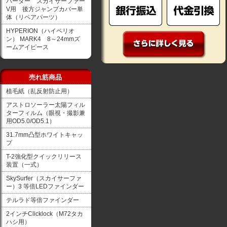
バーダー スカイサーファー
V用 後方ジャンプカバー単
体（リペアパーツ）
HYPERION（ハイペリオ
ン） MARK4 8～24mmズ
ームアイピース
売れ筋商品
植毛紙（乱反射防止用）
アストロソーラー太陽フィル
ターフィルム（眼視・撮影兼
用OD5.0/OD5.1）
31.7mm凸型ホワイトキャッ
プ
T-2強化型クイックリリース
装置（一式）
SkySurfer（スカイサーファ
ー）3 等倍LEDファインダー
テルラド等倍ファインダー
2インチClicklock（M72タカ
ハシ用）