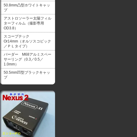
50.8mm凸型ホワイトキャッ
プ
アストロソーラー太陽フィル
ターフィルム（撮影専用
OD3.8）
スコープテック
Or14mm（オルソスコピック
／ＰＬタイプ）
バーダー M68アルミスペー
サーリング（0.3／0.5／
1.0mm）
50.5mm凹型ブラックキャッ
プ