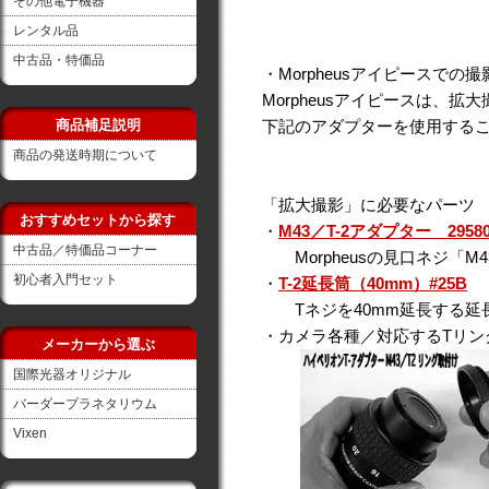
その他電子機器
レンタル品
中古品・特価品
・Morpheusアイピースでの
Morpheusアイピースは、
下記のアダプターを使用する
商品補足説明
商品の発送時期について
「拡大撮影」に必要なパーツ
おすすめセットから探す
・
M43／T-2アダプター 29580
中古品／特価品コーナー
Morpheusの見口ネジ「M
初心者入門セット
・
T-2延長筒（40mm）#25B
Tネジを40mm延長する延
・カメラ各種／対応するTリン
メーカーから選ぶ
国際光器オリジナル
バーダープラネタリウム
Vixen