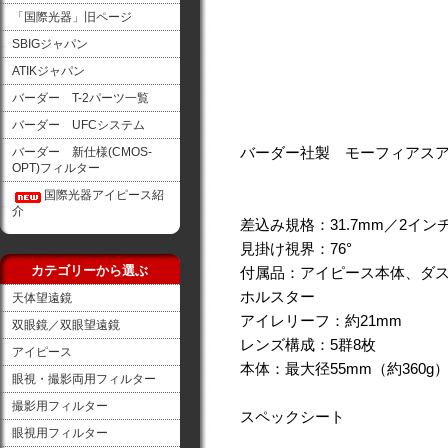
「国際光器」旧ページ
SBIGジャパン
ATIKジャパン
バーダー T-2パーツ一覧
バーダー UFCシステム
バーダー社製 モーフィアスア
バーダー 新仕様(CMOS-
OPT)フィルター
国際光器アイピース紹
介
差込み規格：31.7mm／2イン
見掛け視界：76°
カテゴリーから選ぶ
付属品：アイピース本体、ダス
ホルスター
天体望遠鏡
アイレリーフ：約21mm
双眼鏡／双眼望遠鏡
レンズ構成：5群8枚
アイピース
本体：最大径55mm（約360g
眼視・撮影両用フィルター
撮影用フィルター
スペックシート
眼視用フィルター