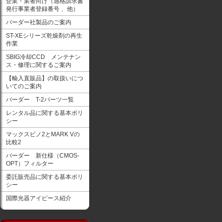
企業・業者向け（適格請求書
発行事業者登録番号 、他）
バーダー社製品のご案内
ST-XEシリーズ乾燥剤の再生
作業
SBIG冷却CCD メンテナン
ス・修理に関するご案内
【輸入直販品】の取扱いにつ
いてのご案内
バーダー T-2パーツ一覧
レンタル品に関する基本ポリ
シー
マックスビノ2とMARK Vの
比較2
バーダー 新仕様（CMOS-
OPT）フィルター
委託販売品に関する基本ポリ
シー
国際光器アイピース紹介