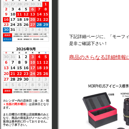
下記詳細ページに、「モーフ
是非ご確認下さい！
商品のさらなる詳細情報
カレンダー内の店休日（金・土・祝
＋当面の間木曜日
）は店休日となり
ます。
また日曜日の営業は店頭業務のみと
なり、商品の発送及びメールへのご
返信は基本的に行っておりません。
予めご了承下さい。