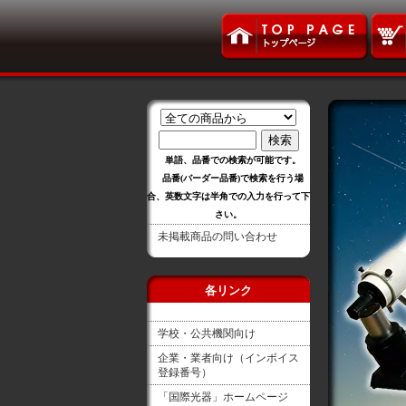
単語、品番での検索が可能です。
品番(バーダー品番)で検索を行う場
合、英数文字は半角での入力を行って下
さい。
未掲載商品の問い合わせ
各リンク
学校・公共機関向け
企業・業者向け（インボイス
登録番号）
「国際光器」ホームページ