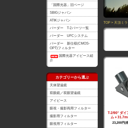
「国際光器」旧ページ
SBIGジャパン
ATIKジャパン
TOP
>
天頂ミラ
バーダー T-2パーツ一覧
バーダー UFCシステム
バーダー 新仕様(CMOS-
OPT)フィルター
国際光器アイピース紹
介
カテゴリーから選ぶ
天体望遠鏡
双眼鏡／双眼望遠鏡
アイピース
眼視・撮影両用フィルター
T-2/90° 
撮影用フィルター
ム＋31.7
23,200円(
眼視用フィルター