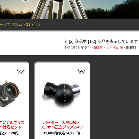
ー／プリズム
>
31.7mm
全 [2] 商品中 [1-2] 商品を表示しています
[ 並び順を変更 ] -
価格順
-
おすすめ順
-
新着順
ダイアゴナルプリズ
バーダー 大開口径・
mm対応セット
31.7mm正立プリズム45°
税込25,520円)
13,600円(税込14,960円)