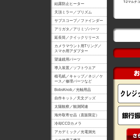
T-2マルチ
結露防止ヒーター
天頂ミラー／プリズム
サブスコープ／ファインダー
アリガタ／アリミゾパーツ
延長筒／クイックリリース
カメラマウント用Tリング／
スマホ用アダプター
望遠鏡用パーツ
導入装置／ソフトウエア
植毛紙／キャップ／ネジ／ケ
ース／修理パーツなど
BobsKnob／光軸用品
自作キット／天文グッズ
太陽観察／観測関連
海外取寄せ品（直販限定）
冷却CCDカメラ
アカデミック／光電測光