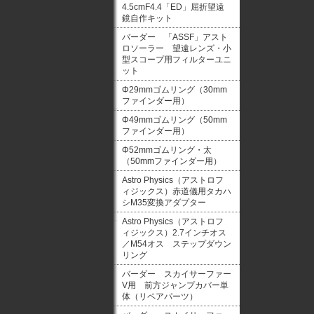
4.5cmF4.4「ED」屈折望遠
鏡自作キット
バーダー 「ASSF」アスト
ロソーラー 望遠レンズ・小
型スコープ用フィルターユニ
ット
Φ29mmゴムリング（30mm
ファインダー用）
Φ49mmゴムリング（50mm
ファインダー用）
Φ52mmゴムリング・太
（50mmファインダー用）
Astro Physics（アストロフ
ィジックス）赤道儀用タカハ
シM35変換アダプター
Astro Physics（アストロフ
ィジックス）2.7インチオス
／M54オス ステップダウン
リング
バーダー スカイサーファー
V用 前方ジャンプカバー単
体（リペアパーツ）