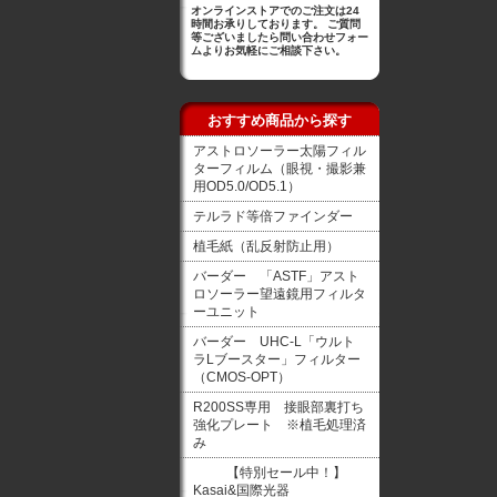
オンラインストアでのご注文は24
時間お承りしております。 ご質問
等ございましたら問い合わせフォー
ムよりお気軽にご相談下さい。
おすすめ商品から探す
アストロソーラー太陽フィル
ターフィルム（眼視・撮影兼
用OD5.0/OD5.1）
テルラド等倍ファインダー
植毛紙（乱反射防止用）
バーダー 「ASTF」アスト
ロソーラー望遠鏡用フィルタ
ーユニット
バーダー UHC-L「ウルト
ラLブースター」フィルター
（CMOS-OPT）
R200SS専用 接眼部裏打ち
強化プレート ※植毛処理済
み
【特別セール中！】
Kasai&国際光器