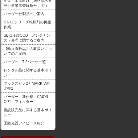
企業・業者向け（適格請求書
発行事業者登録番号 、他）
バーダー社製品のご案内
ST-XEシリーズ乾燥剤の再生
作業
SBIG冷却CCD メンテナン
ス・修理に関するご案内
【輸入直販品】の取扱いにつ
いてのご案内
バーダー T-2パーツ一覧
レンタル品に関する基本ポリ
シー
マックスビノ2とMARK Vの
比較2
バーダー 新仕様（CMOS-
OPT）フィルター
委託販売品に関する基本ポリ
シー
国際光器アイピース紹介