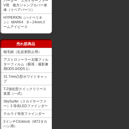
バーダー スカイサーファー
V用 後方ジャンプカバー単
体（リペアパーツ）
HYPERION（ハイペリオ
ン） MARK4 8～24mmズ
ームアイピース
売れ筋商品
植毛紙（乱反射防止用）
アストロソーラー太陽フィル
ターフィルム（眼視・撮影兼
用OD5.0/OD5.1）
31.7mm凸型ホワイトキャッ
プ
T-2強化型クイックリリース
装置（一式）
SkySurfer（スカイサーファ
ー）3 等倍LEDファインダー
テルラド等倍ファインダー
2インチClicklock（M72タカ
ハシ用）