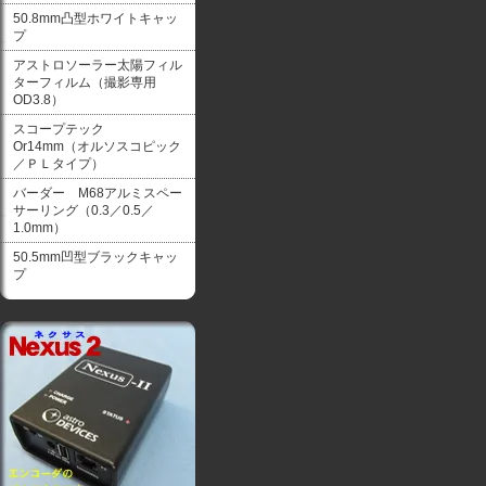
50.8mm凸型ホワイトキャッ
プ
アストロソーラー太陽フィル
ターフィルム（撮影専用
OD3.8）
スコープテック
Or14mm（オルソスコピック
／ＰＬタイプ）
バーダー M68アルミスペー
サーリング（0.3／0.5／
1.0mm）
50.5mm凹型ブラックキャッ
プ