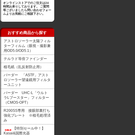
オンラインストアでのご注文は24
時間お承りしております。 ご質問
等ございましたら問い合わせフォー
ムよりお気軽にご相談下さい。
おすすめ商品から探す
アストロソーラー太陽フィル
ターフィルム（眼視・撮影兼
用OD5.0/OD5.1）
テルラド等倍ファインダー
植毛紙（乱反射防止用）
バーダー 「ASTF」アスト
ロソーラー望遠鏡用フィルタ
ーユニット
バーダー UHC-L「ウルト
ラLブースター」フィルター
（CMOS-OPT）
R200SS専用 接眼部裏打ち
強化プレート ※植毛処理済
み
【特別セール中！】
Kasai&国際光器