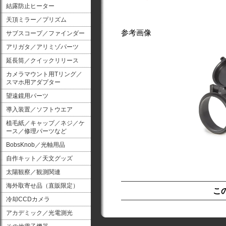
結露防止ヒーター
天頂ミラー／プリズム
参考画像
サブスコープ／ファインダー
アリガタ／アリミゾパーツ
延長筒／クイックリリース
カメラマウント用Tリング／
スマホ用アダプター
望遠鏡用パーツ
導入装置／ソフトウエア
植毛紙／キャップ／ネジ／ケ
ース／修理パーツなど
BobsKnob／光軸用品
自作キット／天文グッズ
太陽観察／観測関連
海外取寄せ品（直販限定）
こ
冷却CCDカメラ
アカデミック／光電測光