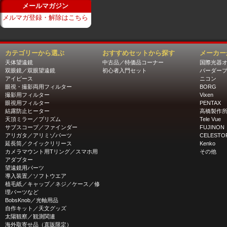
メールマガジン
メルマガ登録・解除はこちら
カテゴリーから選ぶ
おすすめセットから探す
メーカー
天体望遠鏡
中古品／特価品コーナー
国際光器
双眼鏡／双眼望遠鏡
初心者入門セット
バーダー
アイピース
ニコン
眼視・撮影両用フィルター
BORG
撮影用フィルター
Vixen
眼視用フィルター
PENTAX
結露防止ヒーター
高橋製作
天頂ミラー／プリズム
Tele Vue
サブスコープ／ファインダー
FUJINON
アリガタ／アリミゾパーツ
CELESTO
延長筒／クイックリリース
Kenko
カメラマウント用Tリング／スマホ用
その他
アダプター
望遠鏡用パーツ
導入装置／ソフトウエア
植毛紙／キャップ／ネジ／ケース／修
理パーツなど
BobsKnob／光軸用品
自作キット／天文グッズ
太陽観察／観測関連
海外取寄せ品（直販限定）