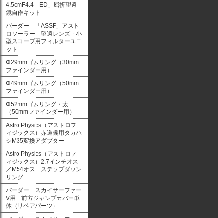
4.5cmF4.4「ED」屈折望遠
鏡自作キット
バーダー 「ASSF」アスト
ロソーラー 望遠レンズ・小
型スコープ用フィルターユニ
ット
Φ29mmゴムリング（30mm
ファインダー用）
Φ49mmゴムリング（50mm
ファインダー用）
Φ52mmゴムリング・太
（50mmファインダー用）
Astro Physics（アストロフ
ィジックス）赤道儀用タカハ
シM35変換アダプター
Astro Physics（アストロフ
ィジックス）2.7インチオス
／M54オス ステップダウン
リング
バーダー スカイサーファー
V用 前方ジャンプカバー単
体（リペアパーツ）