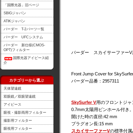
「国際光器」旧ページ
SBIGジャパン
ATIKジャパン
バーダー T-2パーツ一覧
バーダー UFCシステム
バーダー 新仕様(CMOS-
OPT)フィルター
バーダー スカイサーファーV
国際光器アイピース紹
介
Front Jump Cover for SkySurfe
カテゴリーから選ぶ
バーダー品番：2957311
天体望遠鏡
双眼鏡／双眼望遠鏡
SkySurfer V
用のフロントジャ
アイピース
0.7mm太陽用ピンホール付き
眼視・撮影両用フィルター
開けた時の直径:42 mm
撮影用フィルター
プラグオン長:15 mm
眼視用フィルター
スカイサーファーV
の標準付属